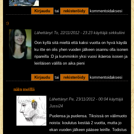
Kirjaudu
tai
rekisteröidy
kommentoidaksesi
:)
Lähettänyt
To, 22/11/2012 - 23:23
käyttäjä
sirkkuliini
Oon kyllä sitä mieltä että kaksi vuotta on hyvä käydä
ku itte en olis yhen vuoden jälkeen osannu olla isonen
ripareilla :D ja kumminkin yksi vuosi ikäeroa isosen ja
leiriläisen välillä on aika pieni
Kirjaudu
tai
rekisteröidy
kommentoidaksesi
näin meillä
Lähettänyt
Pe, 23/11/2012 - 00:04
käyttäjä
Jussi24
Puolensa ja puolensa. Tiksissä on välimuoto
noista: koulutus kestää 2 vuotta, mutta jo
ekan vuoden jälkeen pääsee leirille. Todistus