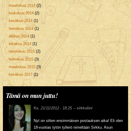
maaliskuu 2014
(2)
toukokuu 2014
(2)
kesäkuu 2014
(1)
heinäkuu 2014
(1)
elokuu 2014
(1)
lokakuu 2014
(1)
tammikuu 2015
(2)
helmikuu 2015
(3)
maaliskuu 2015
(3)
kesäkuu 2017
(1)
Tämä on mun juttu!
Ke, 21/11/2012 - 18:25 --
sirkkuliini
Nyt on sitten ensimmäisen postauksen aika! Eli olen
18-vuotias tytön tyllerö nimeltään Sirkku. Asun