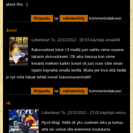
about this. :)
Kirjaudu
tai
rekisteröidy
kommentoidaksesi
Jeeee!
Lähettänyt
To, 22/11/2012 - 00:03
käyttäjä
iinnaD44
Kaksvuotiset iskot <3 meillä just vaihtu viime vuonna
takasin yksvuotiseen. Oli aika hassua kun viime
kesänä melkein kaikki isoset oli just vuos sitte oman
riparin käyneitä omalla leirillä. Mutta jee kiva että tiedät
jo nyt mitä haluat tehdä isona! kutsumusammatti!
Kirjaudu
tai
rekisteröidy
kommentoidaksesi
ok
Lähettänyt
To, 22/11/2012 - 23:02
käyttäjä
miksu
Hyvä blogi. Itellä oli yks vuotinen isko ja tuntuu
että ois voinut olla enemmen koulutusta