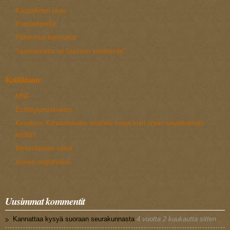
Kaupallinen joulu
Pompelipedia
Pahimmat leirimokat
"Isostoiminta on Suomen vientituote"
Kaikkiaan:
MNF
Esittäytymiskierros
Kesäkuu: Kiinnostaisiko isostelu muun kuin oman seurakunnan
leirillä?
Messubiisien sanat
Isonen englanniksi
Uusimmat kommentit
Kannattaa kysyä suoraan seurakunnasta
4 vuotta 2 kuukautta sitten