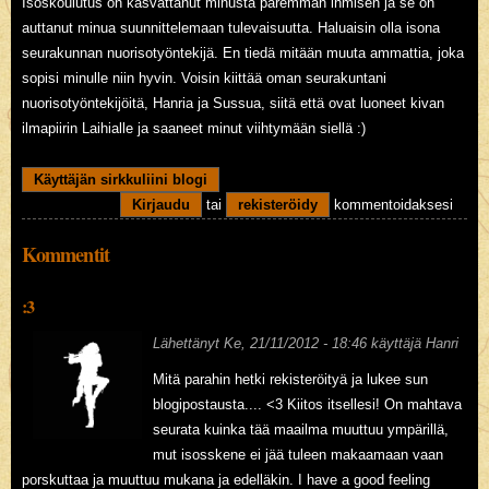
Isoskoulutus on kasvattanut minusta paremman ihmisen ja se on
auttanut minua suunnittelemaan tulevaisuutta. Haluaisin olla isona
seurakunnan nuorisotyöntekijä. En tiedä mitään muuta ammattia, joka
sopisi minulle niin hyvin. Voisin kiittää oman seurakuntani
nuorisotyöntekijöitä, Hanria ja Sussua, siitä että ovat luoneet kivan
ilmapiirin Laihialle ja saaneet minut viihtymään siellä :)
Käyttäjän sirkkuliini blogi
Kirjaudu
tai
rekisteröidy
kommentoidaksesi
Kommentit
:3
Lähettänyt
Ke, 21/11/2012 - 18:46
käyttäjä
Hanri
Mitä parahin hetki rekisteröityä ja lukee sun
blogipostausta.... <3 Kiitos itsellesi! On mahtava
seurata kuinka tää maailma muuttuu ympärillä,
mut isosskene ei jää tuleen makaamaan vaan
porskuttaa ja muuttuu mukana ja edelläkin. I have a good feeling