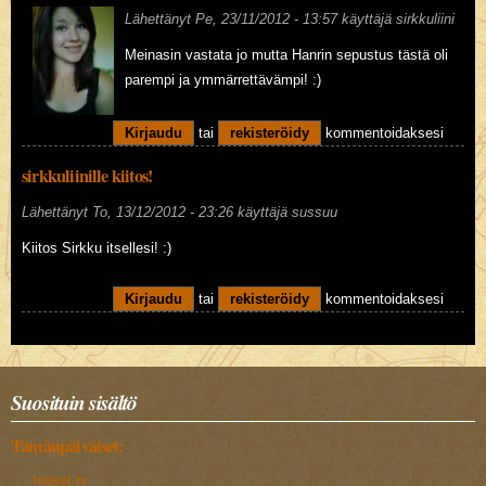
Lähettänyt
Pe, 23/11/2012 - 13:57
käyttäjä
sirkkuliini
Meinasin vastata jo mutta Hanrin sepustus tästä oli
parempi ja ymmärrettävämpi! :)
Kirjaudu
tai
rekisteröidy
kommentoidaksesi
sirkkuliinille kiitos!
Lähettänyt
To, 13/12/2012 - 23:26
käyttäjä
sussuu
Kiitos Sirkku itsellesi! :)
Kirjaudu
tai
rekisteröidy
kommentoidaksesi
Suosituin sisältö
Tämänpäiväiset:
Isoset ry