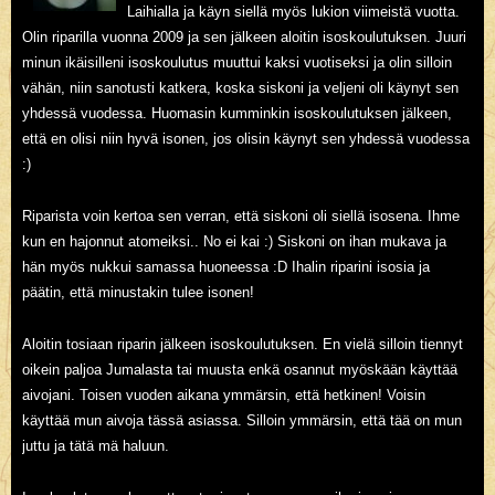
Laihialla ja käyn siellä myös lukion viimeistä vuotta.
Olin riparilla vuonna 2009 ja sen jälkeen aloitin isoskoulutuksen. Juuri
minun ikäisilleni isoskoulutus muuttui kaksi vuotiseksi ja olin silloin
vähän, niin sanotusti katkera, koska siskoni ja veljeni oli käynyt sen
yhdessä vuodessa. Huomasin kumminkin isoskoulutuksen jälkeen,
että en olisi niin hyvä isonen, jos olisin käynyt sen yhdessä vuodessa
:)
Riparista voin kertoa sen verran, että siskoni oli siellä isosena. Ihme
kun en hajonnut atomeiksi.. No ei kai :) Siskoni on ihan mukava ja
hän myös nukkui samassa huoneessa :D Ihalin riparini isosia ja
päätin, että minustakin tulee isonen!
Aloitin tosiaan riparin jälkeen isoskoulutuksen. En vielä silloin tiennyt
oikein paljoa Jumalasta tai muusta enkä osannut myöskään käyttää
aivojani. Toisen vuoden aikana ymmärsin, että hetkinen! Voisin
käyttää mun aivoja tässä asiassa. Silloin ymmärsin, että tää on mun
juttu ja tätä mä haluun.