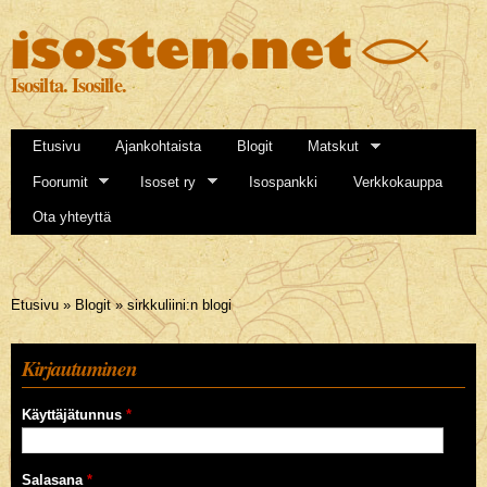
Hyppää
pääsisältöön
Isosilta. Isosille.
Etusivu
Ajankohtaista
Blogit
Matskut
Foorumit
Isoset ry
Isospankki
Verkkokauppa
Ota yhteyttä
Olet täällä
Etusivu
»
Blogit
»
sirkkuliini:n blogi
Kirjautuminen
Käyttäjätunnus
*
Salasana
*