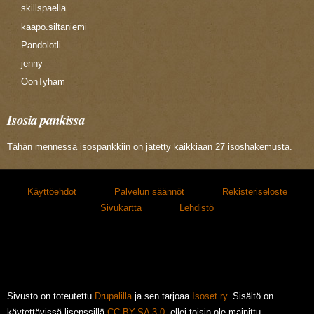
skillspaella
kaapo.siltaniemi
Pandolotli
jenny
OonTyham
Isosia pankissa
Tähän mennessä isospankkiin on jätetty kaikkiaan 27 isoshakemusta.
Käyttöehdot
Palvelun säännöt
Rekisteriseloste
Sivukartta
Lehdistö
Sivusto on toteutettu
Drupalilla
ja sen tarjoaa
Isoset ry
. Sisältö on
käytettävissä lisenssillä
CC-BY-SA 3.0
, ellei toisin ole mainittu.