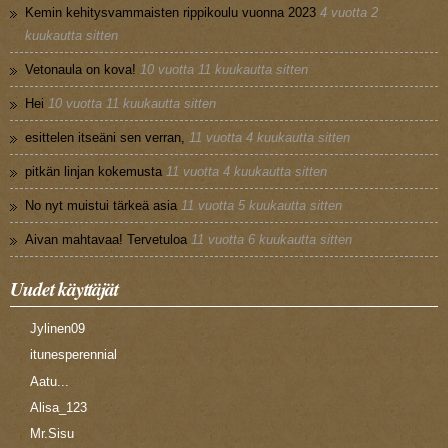
Kemin kehitysvammaisten rippikoulu vuonna 2023
4 vuotta 2
kuukautta sitten
Vetonaula on kova!
10 vuotta 11 kuukautta sitten
Hei
10 vuotta 11 kuukautta sitten
esittelen itseäni sen verran,
11 vuotta 4 kuukautta sitten
pitkän linjan kokemusta
11 vuotta 4 kuukautta sitten
No nyt muistui tärkeä asia
11 vuotta 5 kuukautta sitten
Aivan mahtavaa! Tervetuloa
11 vuotta 6 kuukautta sitten
Uudet käyttäjät
Jylinen09
itunesperennial
Aatu...
Alisa_123
Mr.Sisu