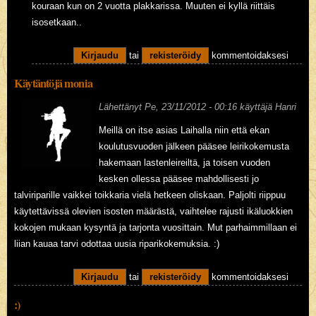
kouraan kun on 2 vuotta plakkarissa. Muuten ei kyllä riittäis
isosetkaan..
Kirjaudu
tai
rekisteröidy
kommentoidaksesi
Käytäntöjä monia
Lähettänyt
Pe, 23/11/2012 - 00:16
käyttäjä
Hanri
Meillä on itse asias Laihalla niin että ekan
koulutusvuoden jälkeen pääsee leirikokemusta
hakemaan lastenleireiltä, ja toisen vuoden
kesken ollessa pääsee mahdollisesti jo
talviriparille vaikkei toikkaria vielä hetkeen oliskaan. Paljolti riippuu
käytettävissä olevien isosten määrästä, vaihtelee rajusti ikäluokkien
kokojen mukaan kysyntä ja tarjonta vuosittain. Mut parhaimmillaan ei
liian kauaa tarvi odottaa uusia riparikokemuksia. :)
Kirjaudu
tai
rekisteröidy
kommentoidaksesi
:)