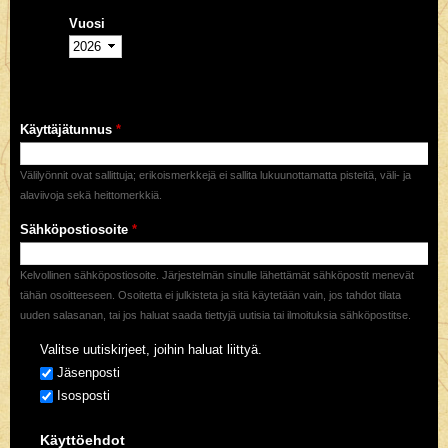
Vuosi
Käyttäjätunnus
*
Välilyönnit ovat sallittuja; erikoismerkkejä ei sallita lukuunottamatta pisteitä, väli- ja
alaviivoja sekä heittomerkkiä.
Sähköpostiosoite
*
Kelvollinen sähköpostiosoite. Järjestelmän sinulle lähettämät sähköpostit menevät
tähän osoitteeseen. Osoitetta ei julkisteta ja sitä käytetään vain, jos tahdot tilata
uuden salasanan, tai jos haluat saada tiettyjä uutisia tai ilmoituksia sähköpostitse.
Valitse uutiskirjeet, joihin haluat liittyä.
Jäsenposti
Isosposti
Käyttöehdot