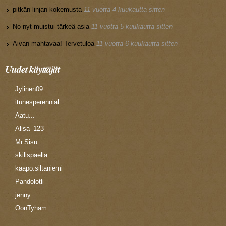
pitkän linjan kokemusta
11 vuotta 4 kuukautta sitten
No nyt muistui tärkeä asia
11 vuotta 5 kuukautta sitten
Aivan mahtavaa! Tervetuloa
11 vuotta 6 kuukautta sitten
Uudet käyttäjät
Jylinen09
itunesperennial
Aatu...
Alisa_123
Mr.Sisu
skillspaella
kaapo.siltaniemi
Pandolotli
jenny
OonTyham