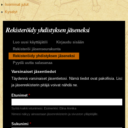
Isoimmat jutut
Kyselyt
Rekisteröidy yhdistyksen jäseneksi
Ensisijaiset välilehdet
Luo uusi käyttäjätili
Kirjaudu sisään
Rekisteröi jäsenseurakunta
Rekisteröidy yhdistyksen jäseneksi
(aktiivinen välilehti)
Pyydä uutta salasanaa
Varsinaiset jäsentiedot
Täydennä varsinaiset jäsentietosi. Nämä tiedot ovat pakollisia. Lisäkse
ja jäsenrekisterin pitäjä voivat nähdä ne.
Etunimet
*
Syötä kaikki etunimesi. Esimerkki: Elina Annika
Nimesi näkyy ainoastaan jäsenrekisterin ja sivuston ylläpitäjille.
Sukunimi
*