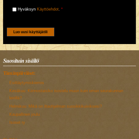
Hyväksyn
Käyttöehdot
.
*
CAPTCHA
Tällä kysymyksellä varmistetaan ettet ole robotti.
5+3
Suosituin sisältö
Tämänpäiväiset:
Esittäytymiskierros
Kesäkuu: Kiinnostaisiko isostelu muun kuin oman seurakunnan
leirillä?
Helmikuu: Mikä on iltaohjelman suosikkikuiviksesi?
Kaupallinen joulu
Isoset ry