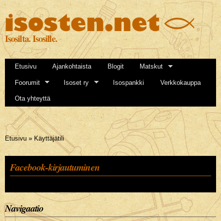
Hyppää
pääsisältöön
Isosilta. Isosille.
Etusivu
Ajankohtaista
Blogit
Matskut
Foorumit
Isoset ry
Isospankki
Verkkokauppa
Ota yhteyttä
Olet täällä
Etusivu
»
Käyttäjätili
Facebook-kirjautuminen
Navigaatio