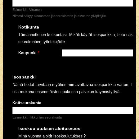
Esimerkki: Virtanen
Nimesi näkyy ainoastaan jäsenrekisterin ja sivuston ylläpitäjille.
Kotikunta
Tämänhetkinen kotikuntasi. Mikäli käytät isospankkia, tieto näkyy 
seurakuntien työntekijöille.
Kaupunki
*
Isospankki
Nämä tiedot tarvitaan myöhemmin avattavaa isospankkia varten. Täytä
olla mukana ensimmäisten joukossa palvelun käynnistyttyä.
Kotiseurakunta
Esimerkki: Tikkurilan seurakunta
Isoskoulutuksen aloitusvuosi
Minä vuonna aloitit isoskoulutuksesi?