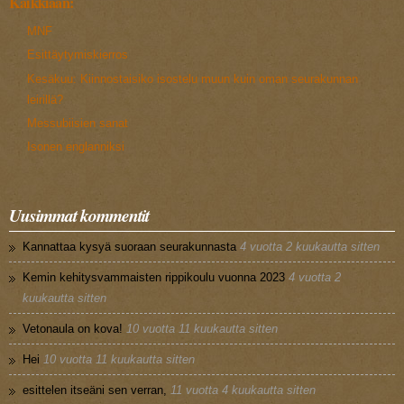
Kaikkiaan:
MNF
Esittäytymiskierros
Kesäkuu: Kiinnostaisiko isostelu muun kuin oman seurakunnan
leirillä?
Messubiisien sanat
Isonen englanniksi
Uusimmat kommentit
Kannattaa kysyä suoraan seurakunnasta
4 vuotta 2 kuukautta sitten
Kemin kehitysvammaisten rippikoulu vuonna 2023
4 vuotta 2
kuukautta sitten
Vetonaula on kova!
10 vuotta 11 kuukautta sitten
Hei
10 vuotta 11 kuukautta sitten
esittelen itseäni sen verran,
11 vuotta 4 kuukautta sitten