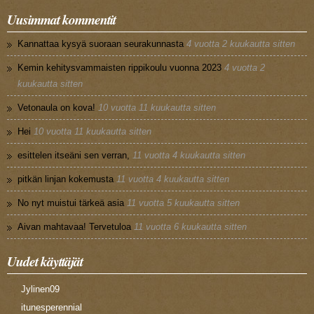
Uusimmat kommentit
Kannattaa kysyä suoraan seurakunnasta
4 vuotta 2 kuukautta sitten
Kemin kehitysvammaisten rippikoulu vuonna 2023
4 vuotta 2
kuukautta sitten
Vetonaula on kova!
10 vuotta 11 kuukautta sitten
Hei
10 vuotta 11 kuukautta sitten
esittelen itseäni sen verran,
11 vuotta 4 kuukautta sitten
pitkän linjan kokemusta
11 vuotta 4 kuukautta sitten
No nyt muistui tärkeä asia
11 vuotta 5 kuukautta sitten
Aivan mahtavaa! Tervetuloa
11 vuotta 6 kuukautta sitten
Uudet käyttäjät
Jylinen09
itunesperennial