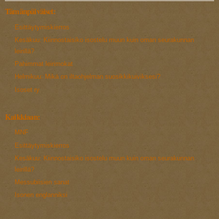
Tämänpäiväiset:
Esittäytymiskierros
Kesäkuu: Kiinnostaisiko isostelu muun kuin oman seurakunnan
leirillä?
Pahimmat leirimokat
Helmikuu: Mikä on iltaohjelman suosikkikuiviksesi?
Isoset ry
Kaikkiaan:
MNF
Esittäytymiskierros
Kesäkuu: Kiinnostaisiko isostelu muun kuin oman seurakunnan
leirillä?
Messubiisien sanat
Isonen englanniksi