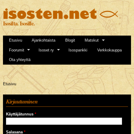
Hyppää
pääsisältöön
Isosilta. Isosille.
Etusivu
Ajankohtaista
Blogit
Matskut
Foorumit
Isoset ry
Isospankki
Verkkokauppa
Ota yhteyttä
Olet täällä
Etusivu
Kirjautuminen
Käyttäjätunnus
*
Salasana
*