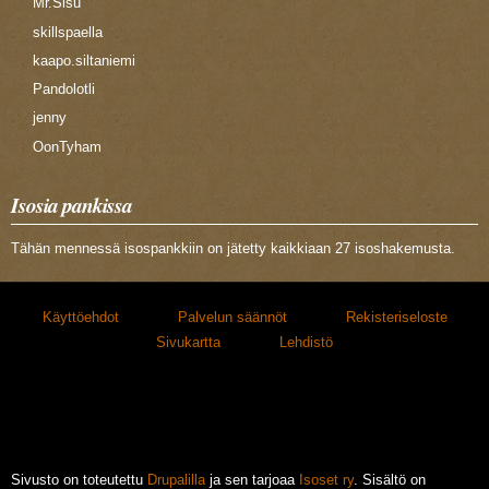
Mr.Sisu
skillspaella
kaapo.siltaniemi
Pandolotli
jenny
OonTyham
Isosia pankissa
Tähän mennessä isospankkiin on jätetty kaikkiaan 27 isoshakemusta.
Käyttöehdot
Palvelun säännöt
Rekisteriseloste
Sivukartta
Lehdistö
Sivusto on toteutettu
Drupalilla
ja sen tarjoaa
Isoset ry
. Sisältö on