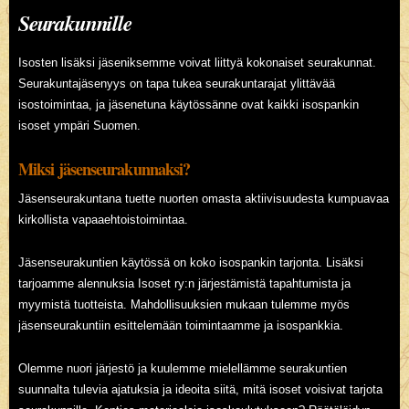
Seurakunnille
Isosten lisäksi jäseniksemme voivat liittyä kokonaiset seurakunnat.
Seurakuntajäsenyys on tapa tukea seurakuntarajat ylittävää
isostoimintaa, ja jäsenetuna käytössänne ovat kaikki isospankin
isoset ympäri Suomen.
Miksi jäsenseurakunnaksi?
Jäsenseurakuntana tuette nuorten omasta aktiivisuudesta kumpuavaa
kirkollista vapaaehtoistoimintaa.
Jäsenseurakuntien käytössä on koko isospankin tarjonta. Lisäksi
tarjoamme alennuksia Isoset ry:n järjestämistä tapahtumista ja
myymistä tuotteista. Mahdollisuuksien mukaan tulemme myös
jäsenseurakuntiin esittelemään toimintaamme ja isospankkia.
Olemme nuori järjestö ja kuulemme mielellämme seurakuntien
suunnalta tulevia ajatuksia ja ideoita siitä, mitä isoset voisivat tarjota