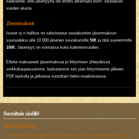
saatuanne, ellei jäsenyyttä ole anottu alkamaan esim. seuraavan
vuoden alusta.
Jäsenmaksut
Isoset ry:n hallitus on vahvistanut seurakuntien jäsenmaksun
suuruudeksi alle 10 000 jäsenen seurakunnille
50€
ja tätä suuremmille
100€
. Jäsenyys on voimassa koko kalenterivuoden.
Ellette maksaneet jäsenmaksua jo liittymisen yhteydessä
verkkokaupassamme, laskutamme sen pian liittymisenne jälkeen
PDF-laskulla ja jatkossa vuosittain helmi-maaliskuussa.
Suosituin sisältö
Tämänpäiväiset:
Kesäkuu: Kiinnostaisiko isostelu muun kuin oman seurakunnan