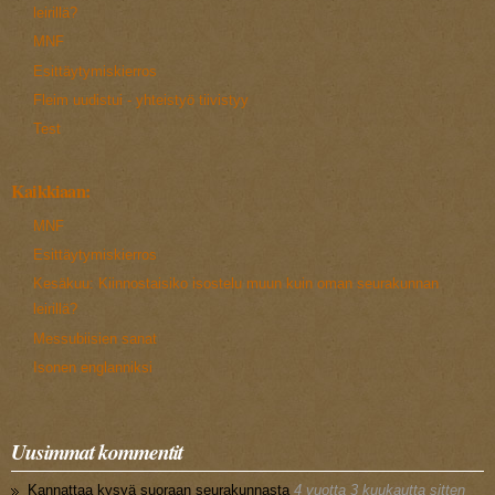
leirillä?
MNF
Esittäytymiskierros
Fleim uudistui - yhteistyö tiivistyy
Test
Kaikkiaan:
MNF
Esittäytymiskierros
Kesäkuu: Kiinnostaisiko isostelu muun kuin oman seurakunnan
leirillä?
Messubiisien sanat
Isonen englanniksi
Uusimmat kommentit
Kannattaa kysyä suoraan seurakunnasta
4 vuotta 3 kuukautta sitten