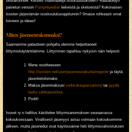
seurakunnille. Kenties materiaaleja isoskoulutukseen? Räätälöidyn
painetun version
Pompelipedian
leikeistä ja sketseistä? Kokonaisen
isosten järjestämän isoskoulutusoppitunnin? Ilmaise rohkeasti omat
toiveesi ja ideasi!
Miten jäsenseurakunnaksi?
Saamamme palautteen pohjalta olemme helpottaneet
liittymiskäytäntöämme. Liittyminen tapahtuu nykyisin näin helposti:
Mene osoitteeseen
http://isosten.net/user/jasenseurakunta/register
ja täytä
jäsentietolomake.
Maksa jäsenmaksusi
verkkokaupassamme
tai
pyydä
lasku sähköpostitse
.
Profit!
Isoset ry:n hallitus käsittelee liittymisanomuksen seuraavassa
kokouksessaan. Virallisesti jäsenyys astuu voimaan kokouksemme
jälkeen, mutta jäsenedut ovat käytössänne heti liittymisvahvistuksen