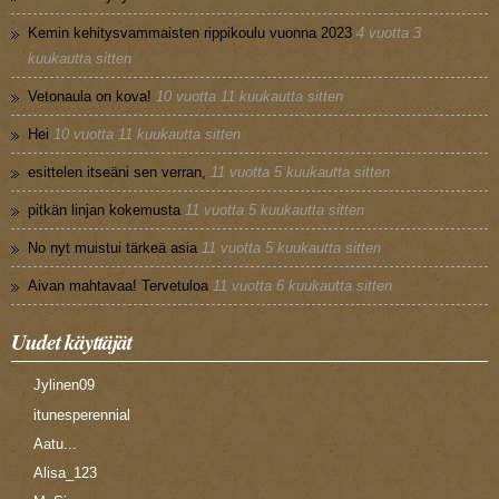
Kemin kehitysvammaisten rippikoulu vuonna 2023
4 vuotta 3
kuukautta sitten
Vetonaula on kova!
10 vuotta 11 kuukautta sitten
Hei
10 vuotta 11 kuukautta sitten
esittelen itseäni sen verran,
11 vuotta 5 kuukautta sitten
pitkän linjan kokemusta
11 vuotta 5 kuukautta sitten
No nyt muistui tärkeä asia
11 vuotta 5 kuukautta sitten
Aivan mahtavaa! Tervetuloa
11 vuotta 6 kuukautta sitten
Uudet käyttäjät
Jylinen09
itunesperennial
Aatu...
Alisa_123