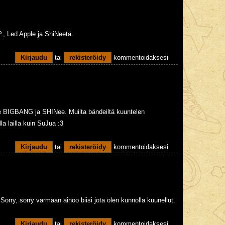
., Led Apple ja ShiNeetä.
Kirjaudu
tai
rekisteröidy
kommentoidaksesi
ee BIGBANG ja SHINee. Muilta bändeiltä kuuntelen
a lailla kuin SuJua :3
Kirjaudu
tai
rekisteröidy
kommentoidaksesi
Sorry, sorry varmaan ainoo biisi jota olen kunnolla kuunellut.
Kirjaudu
tai
rekisteröidy
kommentoidaksesi