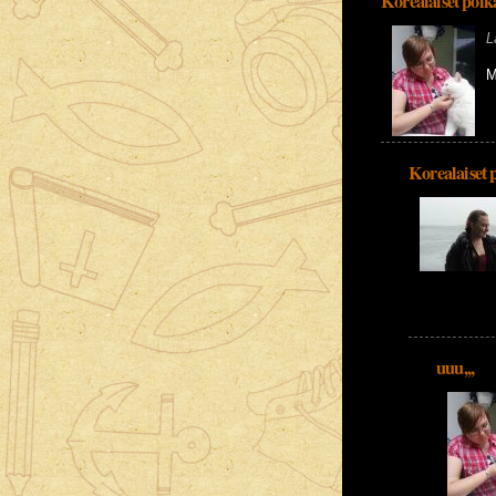
Korealaiset poik
L
M
Korealaiset 
uuu,,,