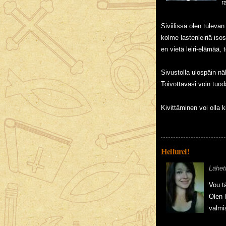
r
Siviilissä olen tuleva
kolme lastenleiriä iso
en vietä leiri-elämää, 
Sivustolla ulospäin nä
Toivottavasi voin tuod
Kivittäminen voi olla k
Hellurei!
Lähet
Vou t
Olen l
valmi