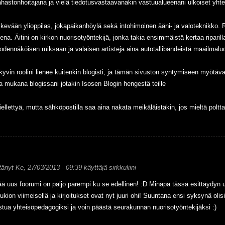
ahastonhoitajana ja vielä tiedotusvastaavanakin vastuualueenani ulkoiset yhte
n kevään ylioppilas, jokapaikanhöylä sekä intohimoinen ääni- ja valoteknikko. 
sena. Äitini on kirkon nuorisotyöntekijä, jonka takia ensimmäistä kertaa ripari
todennäköisen miksaan ja valaisen artisteja aina autotallibändeistä maailmaluokan
kyvin roolini lienee kuitenkin blogisti, ja tämän sivuston syntymiseen myötäva
a mukana blogissani jotakin Isosen Blogin hengestä teille
iellettyä, mutta sähköpostilla saa aina nakata meikäläistäkin, jos mieltä poltta
tänyt
Ke, 27/03/2013 - 09:39
käyttäjä
sirkkuliini
ää uus foorumi on paljo parempi ku se edellinen! :D Minäpä tässä esittäydyn uud
ukion viimeisellä ja kirjoitukset ovat nyt juuri ohi! Suuntana ensi syksynä olis
stua yhteisöpedagogiksi ja voin päästä seurakunnan nuorisotyöntekijäksi :)