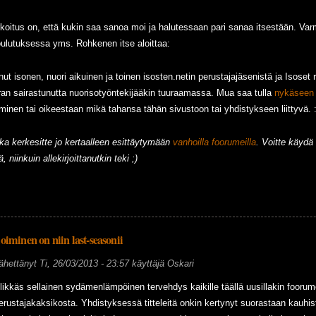
rkoitus on, että kukin saa sanoa moi ja halutessaan pari sanaa itsestään. Va
ulutuksessa yms. Rohkenen itse aloittaa:
ut isonen, nuori aikuinen ja toinen isosten.netin perustajajäsenistä ja Isose
rran sairastunutta nuorisotyöntekijääkin tuuraamassa. Mua saa tulla
nykäseen v
äminen tai oikeestaan mikä tahansa tähän sivustoon tai yhdistykseen liittyvä. :
otka kerkesitte jo kertaalleen esittäytymään
vanhoilla foorumeilla
. Voitte käyd
 niinkuin allekirjoittanutkin teki ;)
iminen on niin last-seasonii
ähettänyt
Ti, 26/03/2013 - 23:57
käyttäjä
Oskari
likkäs sellainen sydämenlämpöinen tervehdys kaikille täällä uusillakin foorume
erustajakaksikosta. Yhdistyksessä titteleitä onkin kertynyt suorastaan kauhist