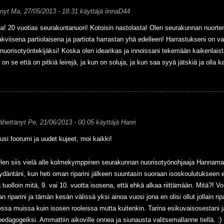
änyt
Ma, 27/05/2013 - 18:31
käyttäjä
iinnaD44
na! 20 vuotias seurakuntanuori! Kotoisin nastolasta! Olen seurakunnan nuorten
kviisena partiolaisena ja partiota harrastan yhä edelleen! Harrastukseni on v
nuorisotyöntekijäksi! Koska olen idearikas ja innoissani tekemään kaikenlaist
 on se että on pitkiä leirejä, ja kun on soluja, ja kun saa syyä jätskiä ja olla
ähettänyt
Pe, 21/06/2013 - 00:05
käyttäjä
Hanri
usi foorumi ja uudet kujeet, moi kaikki!
len siis vielä alle kolmekymppinen seurakunnan nuorisotyönohjaaja Hannamari tu
ydäntäni, kun heti oman riparini jälkeen suuntasin suoraan isoskoulutukseen e
 tuolloin mitä, 9. vai 10. vuotta isosena, että ehkä alkaa riittämään. Mitä?! V
n riparini ja tämän kesän välissä yksi ainoa vuosi jona en olisi ollut jollain ripar
a muissa kuin isosen rooleissa mutta kuitenkin. Tarina esikuvaisosestani 
pedagogeiksi. Ammattiin aikoville onnea ja siunausta valitsemallanne tiellä. :)