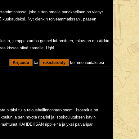
tatoiminnassa, joka sitten omalla panoksellaan on vienyt
2,5 kuukaudeksi. Nyt olenkin toiveammatissani, pääsen
kenlaista, jumppa-xumba-gospel-lattaroitsen, rakastan musiikkia
olmea kissaa siinä samalla. Ugh!
Kirjaudu
tai
rekisteröidy
kommentoidaksesi
sta pitäisi tulla taloushallinnonmerkonomi. Isostelua on
skoulun ja sen myötä riparini ja isoskoulutuksen kävin
on mahtunut KAHDEKSAN rippileiriä ja yksi päiväripari