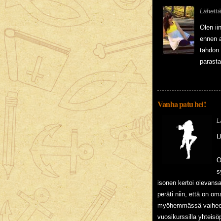
Lähett
Olen ii
ennen a
tahdon 
parasta
Vanha patu hei!
L
U
O
s
isonen kertoi olevansa
peräti niin, että on oma
myöhemmässä vaiheess
vuosikurssilla yhteisö