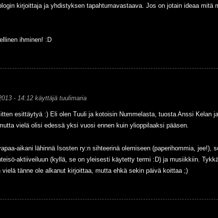
blogin kirjoittaja ja yhdistyksen tapahtumavastaava. Jos on jotain ideaa mitä me
ellinen ihminen! :D
2013 - 14:12
käyttäjä
tuulimaria
tten esittäytyä :) Eli olen Tuuli ja kotoisin Nummelasta, tuosta Anssi Kelan j
utta vielä olisi edessä yksi vuosi ennen kuin ylioppilaaksi pääsen.
vapaa-aikani lähinnä Isosten ry:n sihteerinä olemiseen (paperihommia, jee!),
hteisö-aktiiveiluun (kyllä, se on yleisesti käytetty termi :D) ja musiikkiin. Tykk
vielä tänne ole alkanut kirjoittaa, mutta ehkä sekin päivä koittaa ;)