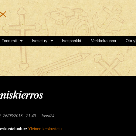
Hyppää
pääsisältöön
Foorumit
Isoset ry
Isospankki
Verkkokauppa
Ota y
miskierros
i, 26/03/2013 - 21:49 --
Jussi24
eskustelualue:
Yleinen keskustelu