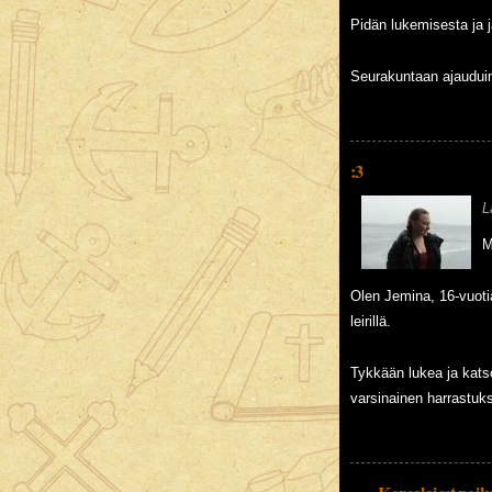
Pidän lukemisesta ja ja
Seurakuntaan ajauduin 
:3
L
M
Olen Jemina, 16-vuoti
leirillä.
Tykkään lukea ja kats
varsinainen harrastuks