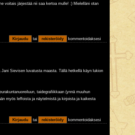
 voitais järjestää nii saa kertoa mulle! :) Mielelläni otan
Kirjaudu
tai
rekisteröidy
kommentoidaksesi
a Jani Sievisen luvatusta maasta. Tällä hetkellä käyn lukion
 seurakuntanuoreiluun, taidegrafiikkaan (ynnä muuhun
ään myös leffoista ja näytelmistä ja kirjoista ja kaikesta
Kirjaudu
tai
rekisteröidy
kommentoidaksesi