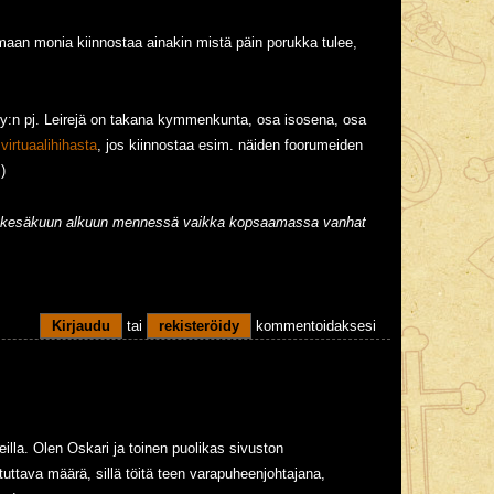
rmaan monia kiinnostaa ainakin mistä päin porukka tulee,
t ry:n pj. Leirejä on takana kymmenkunta, osa isosena, osa
irtuaalihihasta
, jos kiinnostaa esim. näiden foorumeiden
)
ä kesäkuun alkuun mennessä vaikka kopsaamassa vanhat
Kirjaudu
tai
rekisteröidy
kommentoidaksesi
illa. Olen Oskari ja toinen puolikas sivuston
uttava määrä, sillä töitä teen varapuheenjohtajana,