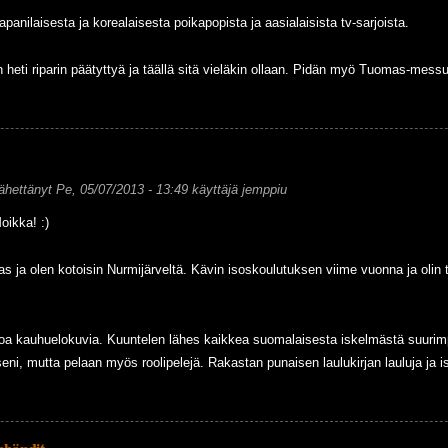
panilaisesta ja korealaisesta poikapopista ja aasialaisista tv-sarjoista.
heti riparin päätyttyä ja täällä sitä vieläkin ollaan. Pidän myö Tuomas-mess
ähettänyt
Pe, 05/07/2013 - 13:49
käyttäjä
jemppiu
oikka! :)
as ja olen kotoisin Nurmijärveltä. Kävin isoskoulutuksen viime vuonna ja oli
oa kauhuelokuvia. Kuuntelen lähes kaikkea suomalaisesta iskelmästä suurimpi
eni, mutta pelaan myös roolipelejä. Rakastan punaisen laulukirjan lauluja ja