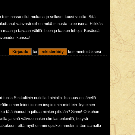
 toiminassa ollut mukana jo sellaset kuusi vuotta. Sitä
aikuttanut vahvasti siihen mikä minusta tulee isona. Elikkäs
a maan ja taivaan välillä. Luen ja katson leffoja. Kesässä
 kavereiden kanssa!
Kirjaudu
tai
rekisteröidy
kommentoidaksesi
olla Sirkkuliinin nurkilla Laihialla. Isosuus on lähellä
rään oman leirini isosen inspiroimin miettein: kyseinen
oiko tätä ihanuutta jatkaa niinkin pitkään? Sinne! Onkohan
illa ja sinä välivuonnakin olin lastenleirillä, tietysti
jatkukoon, että myöhemmin opiskelimmekin sitten samalla