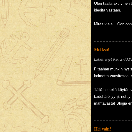
Olen täällä aktiivinen 
ideoita vastaan.
Mitäs vielä... Oon onn
Moiksu!
Lähettänyt
Ke, 27/03/
Pitäähän munkin nyt si
kolmatta vuositasoa, m
Tällä hetkellä käytän 
taidehäröilyyn), nettiy
mahtavasta! Blogia en 
Hei vain!