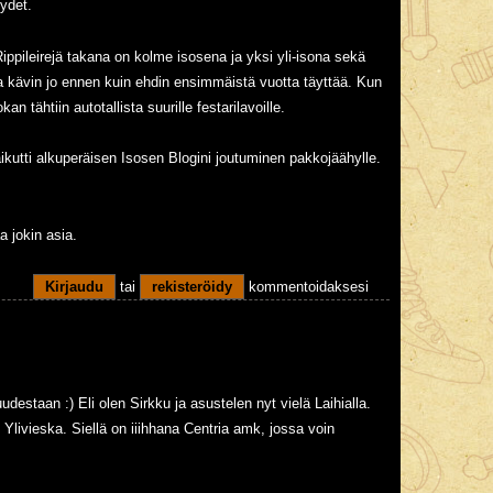
ydet.
Rippileirejä takana on kolme isosena ja yksi yli-isona sekä
lla kävin jo ennen kuin ehdin ensimmäistä vuotta täyttää. Kun
 tähtiin autotallista suurille festarilavoille.
ikutti alkuperäisen Isosen Blogini joutuminen pakkojäähylle.
a jokin asia.
Kirjaudu
tai
rekisteröidy
kommentoidaksesi
estaan :) Eli olen Sirkku ja asustelen nyt vielä Laihialla.
i Ylivieska. Siellä on iiihhana Centria amk, jossa voin