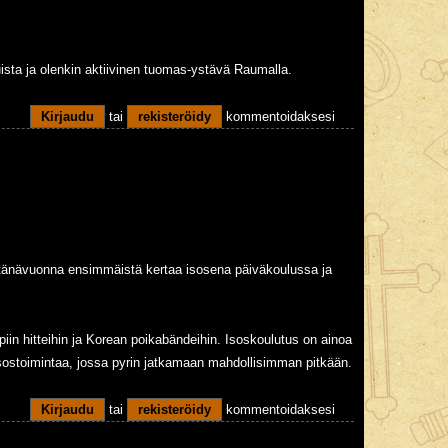
uista ja olenkin aktiivinen tuomas-ystävä Raumalla.
Kirjaudu
tai
rekisteröidy
kommentoidaksesi
n tänävuonna ensimmäistä kertaa isosena päiväkoulussa ja
in hitteihin ja Korean poikabändeihin. Isoskoulutus on ainoa
 isostoimintaa, jossa pyrin jatkamaan mahdollisimman pitkään.
Kirjaudu
tai
rekisteröidy
kommentoidaksesi