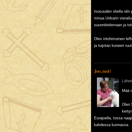
Isosuuden ohella olin
minua Unkarin vierail
suunnittelemaan ja tot
Olen intohimoinen leff
ja tuijotan koneen ruut
Joo, moi!
Lähet
Mää o
Olen 
kerty
Eurajoella, tossa naap
kahdessa kunnassa.