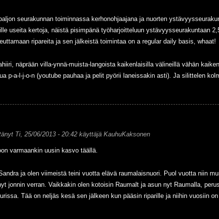
 paljon seurakunnan toiminnassa kerhonohjaajana ja nuorten ystävyysseurakun
uille useita kertoja, näistä pisimpänä työharjoitteluun ystävyysseurakuntaan 
euttamaan ripareita ja sen jälkeistä toimintaa on a regular daily basis, whaat!
ahiiri, näprään villa-ynnä-muista-langoista kaikenlaisilla välineillä vähän kai
ua p-a-l-j-o-n (youtube pauhaa ja pelit pyörii laneissakin asti). Ja silittelen k
tänyt
Ti, 25/06/2013 - 20:42
käyttäjä
KauhuKaksonen
on varmaankin uusin kasvo täällä.
Sandra ja olen viimeistä teini vuotta elävä raumalaisnuori. Puol vuotta niin mu
nyt jonnin verran. Vaikkakin olen kotoisin Raumalt ja asun nyt Raumalla, peru
urissa. Tää on neljäs kesä sen jälkeen kun pääsin riparille ja niihin vuosiin 