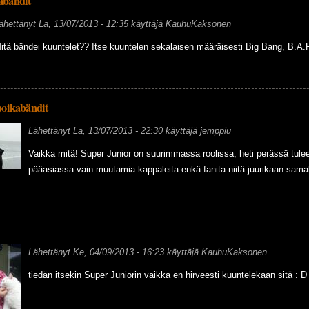
abändit
ähettänyt
La, 13/07/2013 - 12:35
käyttäjä
KauhuKaksonen
itä bändei kuuntelet?? Itse kuuntelen sekalaisen määräisesti Big Bang, B.A.P
poikabändit
Lähettänyt
La, 13/07/2013 - 22:30
käyttäjä
jemppiu
Vaikka mitä! Super Junior on suurimmassa roolissa, heti perässä tul
pääasiassa vain muutamia kappaleita enkä fanita niitä juurikaan samall
Lähettänyt
Ke, 04/09/2013 - 16:23
käyttäjä
KauhuKaksonen
tiedän itsekin Super Juniorin vaikka en hirveesti kuuntelekaan sitä : D 