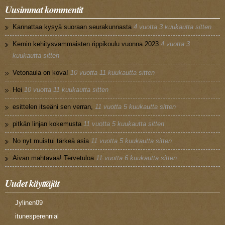
Uusimmat kommentit
Kannattaa kysyä suoraan seurakunnasta
4 vuotta 3 kuukautta sitten
Kemin kehitysvammaisten rippikoulu vuonna 2023
4 vuotta 3
kuukautta sitten
Vetonaula on kova!
10 vuotta 11 kuukautta sitten
Hei
10 vuotta 11 kuukautta sitten
esittelen itseäni sen verran,
11 vuotta 5 kuukautta sitten
pitkän linjan kokemusta
11 vuotta 5 kuukautta sitten
No nyt muistui tärkeä asia
11 vuotta 5 kuukautta sitten
Aivan mahtavaa! Tervetuloa
11 vuotta 6 kuukautta sitten
Uudet käyttäjät
Jylinen09
itunesperennial