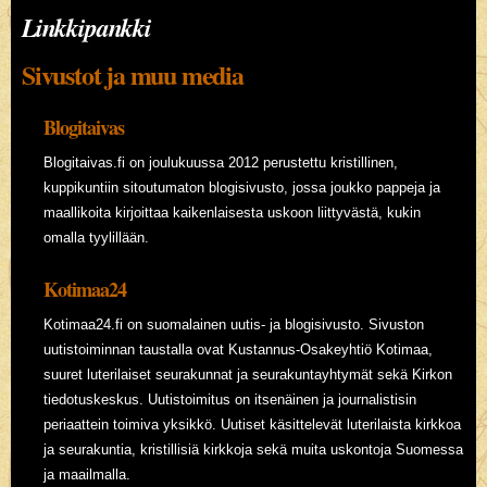
Linkkipankki
Sivustot ja muu media
Blogitaivas
Blogitaivas.fi on joulukuussa 2012 perustettu kristillinen,
kuppikuntiin sitoutumaton blogisivusto, jossa joukko pappeja ja
maallikoita kirjoittaa kaikenlaisesta uskoon liittyvästä, kukin
omalla tyylillään.
Kotimaa24
Kotimaa24.fi on suomalainen uutis- ja blogisivusto. Sivuston
uutistoiminnan taustalla ovat Kustannus-Osakeyhtiö Kotimaa,
suuret luterilaiset seurakunnat ja seurakuntayhtymät sekä Kirkon
tiedotuskeskus. Uutistoimitus on itsenäinen ja journalistisin
periaattein toimiva yksikkö. Uutiset käsittelevät luterilaista kirkkoa
ja seurakuntia, kristillisiä kirkkoja sekä muita uskontoja Suomessa
ja maailmalla.