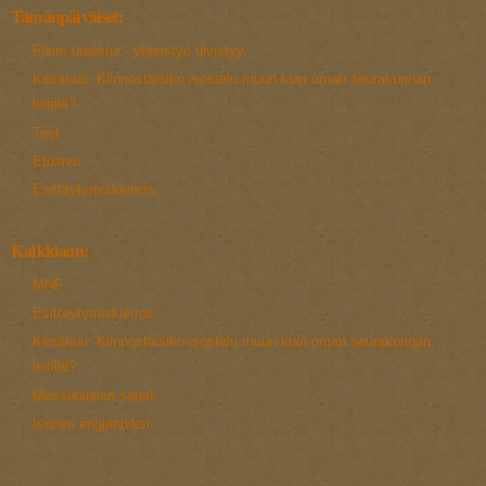
Tämänpäiväiset:
Fleim uudistui - yhteistyö tiivistyy
Kesäkuu: Kiinnostaisiko isostelu muun kuin oman seurakunnan
leirillä?
Test
Etusivu
Esittäytymiskierros
Kaikkiaan:
MNF
Esittäytymiskierros
Kesäkuu: Kiinnostaisiko isostelu muun kuin oman seurakunnan
leirillä?
Messubiisien sanat
Isonen englanniksi