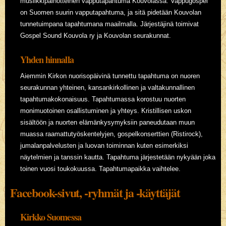
musiikkipainotteinen vapputapahtuma Kouvolassa. Vappugospel
on Suomen suurin vapputapahtuma, ja sitä pidetään Kouvolan
tunnetuimpana tapahtumana maailmalla. Järjestäjinä toimivat
Gospel Sound Kouvola ry ja Kouvolan seurakunnat.
Yhden hinnalla
Aiemmin Kirkon nuorisopäivinä tunnettu tapahtuma on nuoren
seurakunnan yhteinen, kansankirkollinen ja valtakunnallinen
tapahtumakokonaisuus. Tapahtumassa korostuu nuorten
monimuotoinen osallistuminen ja yhteys. Kristillisen uskon
sisältöön ja nuorten elämänkysymyksiin paneudutaan muun
muassa raamattutyöskentelyjen, gospelkonserttien (Ristirock),
jumalanpalvelusten ja luovan toiminnan kuten esimerkiksi
näytelmien ja tanssin kautta. Tapahtuma järjestetään nykyään joka
toinen vuosi toukokuussa. Tapahtumapaikka vaihtelee.
Facebook-sivut, -ryhmät ja -käyttäjät
Kirkko Suomessa