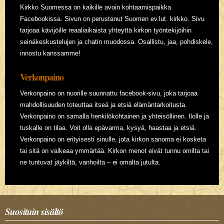
Kirkko Suomessa on kaikille avoin kohtaamispaikka
Facebookissa. Sivun on perustanut Suomen ev.lut. kirkko. Sivu
tarjoaa kävijöille reaaliaikaista yhteyttä kirkon työntekijöihin
seinäkeskustelujen ja chatin muodossa. Osallistu, jaa, pohdiskele,
innostu kanssamme!
Verkonpaino
Verkonpaino on nuorille suunnattu facebook-sivu, joka tarjoaa
mahdollisuuden toteuttaa itseä ja etsiä elämäntarkoitusta.
Verkonpaino on samalla henkilökohtainen ja yhteisöllinen. Ilolle ja
tuskalle on tilaa. Voit olla epävarma, kysyä, haastaa ja etsiä.
Verkonpaino on erityisesti sinulle, jota kirkon sanoma ei kosketa
tai sitä on vaikeaa ymmärtää. Kirkon menot eivät tunnu omilta tai
ne tuntuvat jäykiltä, vanhoilta – ei omalta jutulta.
Suosituin sisältö