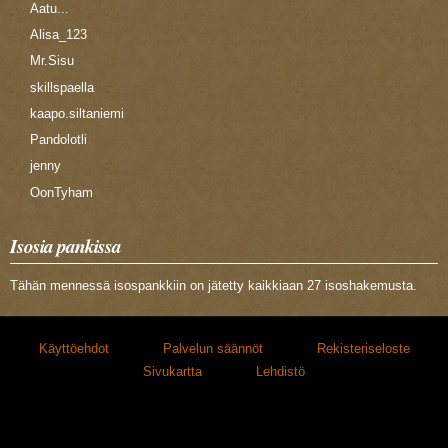
Aatu...
Alisa_123
Mr.Sisu
skillspaella
kaapo.siltaniemi
Pandolotli
jenny
OonTyham
Isosia pankissa
Tähän mennessä isospankkiin on jätetty kaikkiaan 27 isoshakemusta.
Käyttöehdot
Palvelun säännöt
Rekisteriseloste
Sivukartta
Lehdistö