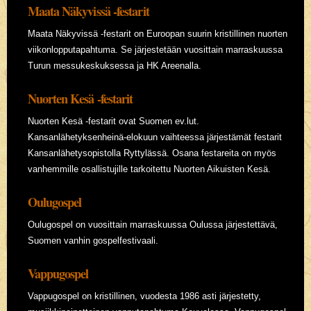
Maata Näkyvissä -festarit
Maata Näkyvissä -festarit on Euroopan suurin kristillinen nuorten
viikonlopputapahtuma. Se järjestetään vuosittain marraskuussa
Turun messukeskuksessa ja HK Areenalla.
Nuorten Kesä -festarit
Nuorten Kesä -festarit ovat Suomen ev.lut.
Kansanlähetyksenheinä-elokuun vaihteessa järjestämät festarit
Kansanlähetysopistolla Ryttylässä. Osana festareita on myös
vanhemmille osallistujille tarkoitettu Nuorten Aikuisten Kesä.
Oulugospel
Oulugospel on vuosittain marraskuussa Oulussa järjestettävä,
Suomen vanhin gospelfestivaali.
Vappugospel
Vappugospel on kristillinen, vuodesta 1986 asti järjestetty,