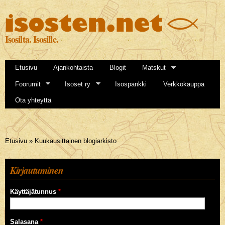
Hyppää
pääsisältöön
Isosilta. Isosille.
Etusivu
Ajankohtaista
Blogit
Matskut
Foorumit
Isoset ry
Isospankki
Verkkokauppa
Ota yhteyttä
Olet täällä
Etusivu
»
Kuukausittainen blogiarkisto
Kirjautuminen
Käyttäjätunnus
*
Salasana
*