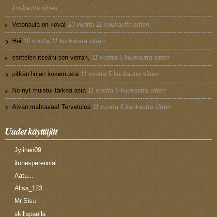
kuukautta sitten
Vetonaula on kova!
10 vuotta 11 kuukautta sitten
Hei
10 vuotta 11 kuukautta sitten
esittelen itseäni sen verran,
11 vuotta 5 kuukautta sitten
pitkän linjan kokemusta
11 vuotta 5 kuukautta sitten
No nyt muistui tärkeä asia
11 vuotta 5 kuukautta sitten
Aivan mahtavaa! Tervetuloa
11 vuotta 6 kuukautta sitten
Uudet käyttäjät
Jylinen09
itunesperennial
Aatu...
Alisa_123
Mr.Sisu
skillspaella