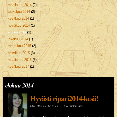
maaliskuu 2014
(2)
toukokuu 2014
(2)
kesäkuu 2014
(1)
heinäkuu 2014
(1)
elokuu 2014
(1)
lokakuu 2014
(1)
tammikuu 2015
(2)
helmikuu 2015
(3)
maaliskuu 2015
(3)
kesäkuu 2017
(1)
elokuu 2014
Hyvästi ripari2014-kesä!
Ma, 04/08/2014 - 13:51 --
sirkkuliini