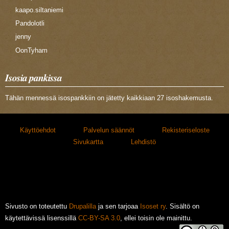
kaapo.siltaniemi
Pandolotli
jenny
OonTyham
Isosia pankissa
Tähän mennessä isospankkiin on jätetty kaikkiaan 27 isoshakemusta.
Käyttöehdot
Palvelun säännöt
Rekisteriseloste
Sivukartta
Lehdistö
Sivusto on toteutettu
Drupalilla
ja sen tarjoaa
Isoset ry
. Sisältö on
käytettävissä lisenssillä
CC-BY-SA 3.0
, ellei toisin ole mainittu.