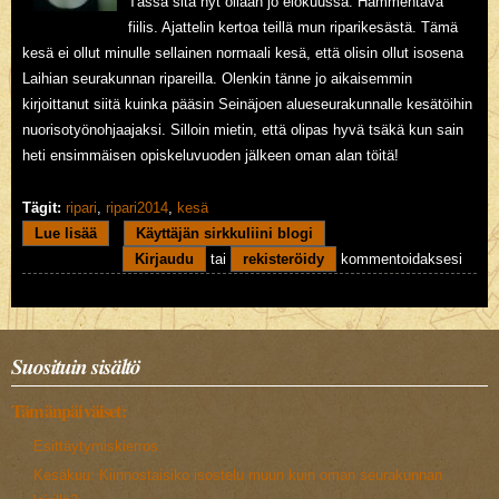
Tässä sitä nyt ollaan jo elokuussa. Hämmentävä
fiilis. Ajattelin kertoa teillä mun riparikesästä. Tämä
kesä ei ollut minulle sellainen normaali kesä, että olisin ollut isosena
Laihian seurakunnan ripareilla. Olenkin tänne jo aikaisemmin
kirjoittanut siitä kuinka pääsin Seinäjoen alueseurakunnalle kesätöihin
nuorisotyönohjaajaksi. Silloin mietin, että olipas hyvä tsäkä kun sain
heti ensimmäisen opiskeluvuoden jälkeen oman alan töitä!
Tägit:
ripari
,
ripari2014
,
kesä
Lue lisää
about Hyvästi ripari2014-kesä!
Käyttäjän sirkkuliini blogi
Kirjaudu
tai
rekisteröidy
kommentoidaksesi
Suosituin sisältö
Tämänpäiväiset:
Esittäytymiskierros
Kesäkuu: Kiinnostaisiko isostelu muun kuin oman seurakunnan