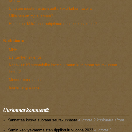
leirillä?
Entisten isosten aktiivisuutta koko kirkon tasolla
Millainen on hyvä isonen?
Helmikuu: Mikä on iltaohjelman suosikkikuiviksesi?
Kaikkiaan:
MNF
Esittäytymiskierros
Kesäkuu: Kiinnostaisiko isostelu muun kuin oman seurakunnan
leirillä?
Messubiisien sanat
Isonen englanniksi
Uusimmat kommentit
Kannattaa kysyä suoraan seurakunnasta
4 vuotta 2 kuukautta sitten
Kemin kehitysvammaisten rippikoulu vuonna 2023
4 vuotta 3