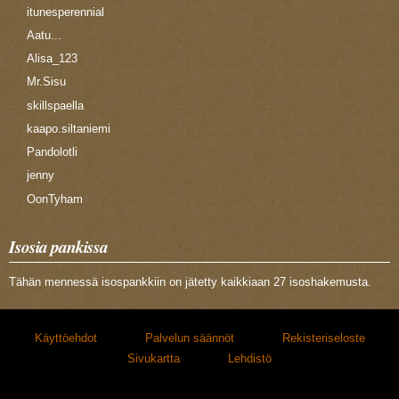
itunesperennial
Aatu...
Alisa_123
Mr.Sisu
skillspaella
kaapo.siltaniemi
Pandolotli
jenny
OonTyham
Isosia pankissa
Tähän mennessä isospankkiin on jätetty kaikkiaan 27 isoshakemusta.
Käyttöehdot
Palvelun säännöt
Rekisteriseloste
Sivukartta
Lehdistö