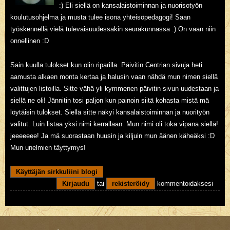
:) Eli siellä on kansalaistoiminnan ja nuorisotyön
koulutusohjelma ja musta tulee isona yhteisöpedagogi! Saan
työskennellä vielä tulevaisuudessakin seurakunnassa :) On vaan niin
onnellinen :D
Sain kuulla tulokset kun olin riparilla. Päivitin Centrian sivuja heti
aamusta alkaen monta kertaa ja halusin vaan nähdä mun nimen siellä
valittujen listoilla. Sitte vähä yli kymmenen päivitin sivun uudestaan ja
siellä ne oli! Jännitin tosi paljon kun painoin siitä kohasta mistä mä
löytäisin tulokset. Siellä sitte näkyi kansalaistoiminnan ja nuorityön
valitut. Luin listaa yksi nimi kerrallaan. Mun nimi oli toka vipana siellä!
jeeeeeee! Ja mä suorastaan huusin ja kiljuin mun äänen käheäksi :D
Mun unelmien täyttymys!
Käyttäjän sirkkuliini blogi
Kirjaudu
tai
rekisteröidy
kommentoidaksesi