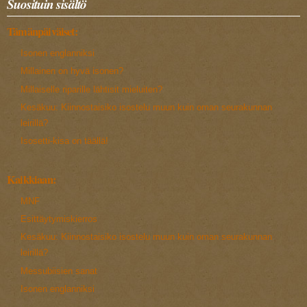
Suosituin sisältö
Tämänpäiväiset:
Isonen englanniksi
Millainen on hyvä isonen?
Millaiselle riparille lähtisit mieluiten?
Kesäkuu: Kiinnostaisiko isostelu muun kuin oman seurakunnan
leirillä?
Isosetti-kisa on täällä!
Kaikkiaan:
MNF
Esittäytymiskierros
Kesäkuu: Kiinnostaisiko isostelu muun kuin oman seurakunnan
leirillä?
Messubiisien sanat
Isonen englanniksi