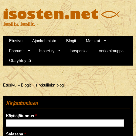
Hyppää
pääsisältöön
Isosilta. Isosille.
Etusivu
Ajankohtaista
Blogit
Matskut
Foorumit
Isoset ry
Isospankki
Verkkokauppa
Ota yhteyttä
Olet täällä
Etusivu
»
Blogit
»
sirkkuliini:n blogi
Kirjautuminen
Käyttäjätunnus
*
Salasana
*