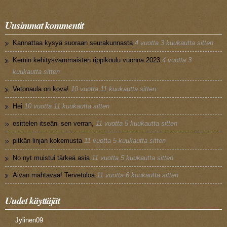
Uusimmat kommentit
Kannattaa kysyä suoraan seurakunnasta
4 vuotta 3 kuukautta sitten
Kemin kehitysvammaisten rippikoulu vuonna 2023
4 vuotta 3
kuukautta sitten
Vetonaula on kova!
10 vuotta 11 kuukautta sitten
Hei
10 vuotta 11 kuukautta sitten
esittelen itseäni sen verran,
11 vuotta 5 kuukautta sitten
pitkän linjan kokemusta
11 vuotta 5 kuukautta sitten
No nyt muistui tärkeä asia
11 vuotta 5 kuukautta sitten
Aivan mahtavaa! Tervetuloa
11 vuotta 6 kuukautta sitten
Uudet käyttäjät
Jylinen09