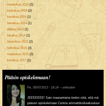
maaliskuu 2014
(2)
toukokuu 2014
(2)
kesäkuu 2014
(1)
heinäkuu 2014
(1)
elokuu 2014
(1)
lokakuu 2014
(1)
tammikuu 2015
(2)
helmikuu 2015
(3)
maaliskuu 2015
(3)
kesäkuu 2017
(1)
Pääsin opiskelemaan!
Pe, 05/07/2013 - 19:14 --
sirkkuliini
JEEEEEEE! Sain maanantaina tiedon siitä, että mä
pääsen opiskelemaan Centria ammattikorkeakouluun