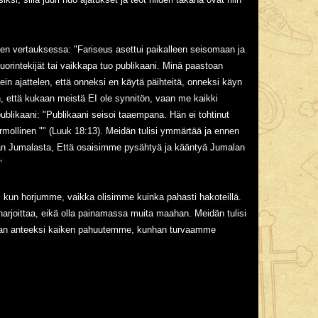
en vertauksessa: "Fariseus asettui paikalleen seisomaan ja
 huorintekijät tai vaikkapa tuo publikaani. Minä paastoan
in ajattelen, että onneksi en käytä päihteitä, onneksi käyn
, että kukaan meistä EI ole synnitön, vaan me kaikki
blikaani: "Publikaani seisoi taaempana. Hän ei tohtinut
armollinen "" (Luuk 18:13). Meidän tulisi ymmärtää ja ennen
aan Jumalasta, Että osaisimme pysähtyä ja kääntyä Jumalan
"
 kun horjumme, vaikka olisimme kuinka pahasti hakoteillä.
rjoittaa, eikä olla painamassa muita maahan. Meidän tulisi
tamaan anteeksi kaiken pahuutemme, kunhan turvaamme