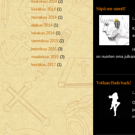
toukokuu 2014
(2)
Säpä sen sanoit!
kesäkuu 2014
(1)
heinäkuu 2014
(1)
L
elokuu 2014
(1)
K
lokakuu 2014
(1)
a
tammikuu 2015
(2)
helmikuu 2015
(3)
H
on nuorten oma julkais
maaliskuu 2015
(3)
kesäkuu 2017
(1)
Voihan flash back!
L
O
p
i