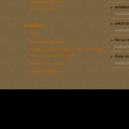
suosikkikuiviksesi?
esittele
Nuorten Keskus
kuukautt
pitkän l
Kaikkiaan:
kuukautt
MNF
No nyt m
Esittäytymiskierros
kuukautt
Kesäkuu: Kiinnostaisiko isostelu muun kuin
oman seurakunnan leirillä?
Aivan m
kuukautt
Messubiisien sanat
Isonen englanniksi