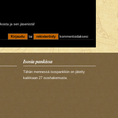
irkosta ja sen jäsenistä!
Kirjaudu
tai
rekisteröidy
kommentoidaksesi
Isosia pankissa
Tähän mennessä isospankkiin on jätetty
kaikkiaan 27 isoshakemusta.