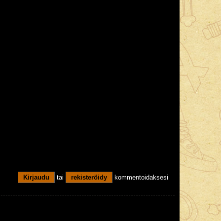
Kirjaudu
tai
rekisteröidy
kommentoidaksesi