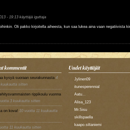
013 - 19:13
käyttäjä
iguttaja
joihinkin. Oli pakko kirjoitella aiheesta, kun saa lukea aina vaan negatiivista k
t kommentit
Uudet käyttäjät
aa kysyä suoraan seurakunnasta
4
Jylinen09
 kuukautta sitten
itunesperennial
ehitysvammaisten rippikoulu vuonna
Aatu...
vuotta 3 kuukautta sitten
Alisa_123
Mr.Sisu
la on kova!
10 vuotta 11 kuukautta
skillspaella
kaapo.siltaniemi
uotta 11 kuukautta sitten