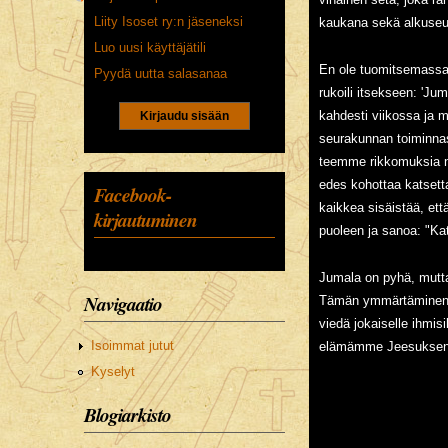
Liity Isoset ry:n jäseneksi
kaukana sekä alkuseu
Luo uusi käyttäjätili
En ole tuomitsemassa 
Pyydä uutta salasanaa
rukoili itsekseen: 'Jum
CAPTCHA
kahdesti viikossa ja m
Tällä
seurakunnan toiminnas
kysymyksellä
teemme rikkomuksia ni
varmistetaan
edes kohottaa katsetta
Facebook-
ettet ole
kaikkea sisäistää, e
kirjautuminen
robotti.
puoleen ja sanoa: "K
5+3
Jumala on pyhä, mutta
Navigaatio
Tämän ymmärtäminen, j
viedä jokaiselle ihmi
Isoimmat jutut
elämämme Jeesuksen 
Kyselyt
Blogiarkisto