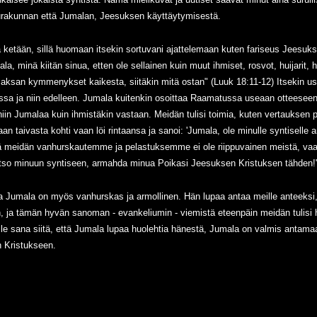
rakunnan että Jumalan, Jeesuksen käyttäytymisestä.
ketään, sillä huomaan itsekin sortuvani ajattelemaan kuten fariseus Jeesuks
ala, minä kiitän sinua, etten ole sellainen kuin muut ihmiset, rosvot, huijarit,
aksan kymmenykset kaikesta, siitäkin mitä ostan" (Luuk 18:11-12) Itsekin use
sa ja niin edelleen. Jumala kuitenkin osoittaa Raamatussa useaan otteeseen
in Jumalaa kuin ihmistäkin vastaan. Meidän tulisi toimia, kuten vertauksen pu
an taivasta kohti vaan löi rintaansa ja sanoi: 'Jumala, ole minulle syntiselle 
ttä meidän vanhurskautemme ja pelastuksemme ei ole riippuvainen meistä, v
atso minuun syntiseen, armahda minua Poikasi Jeesuksen Kristuksen tähden!
 Jumala on myös vanhurskas ja armollinen. Hän lupaa antaa meille anteeksi,
a tämän hyvän sanoman - evankeliumin - viemistä eteenpäin meidän tulisi ha
sille sana siitä, että Jumala lupaa huolehtia hänestä, Jumala on valmis an
Kristukseen.