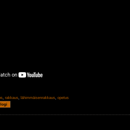
us
,
rakkaus
,
lähimmäisenrakkaus
,
opetus
blogi