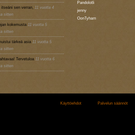
Pandolotli
n itseäni sen verran,
11 vuotta 4
jenny
a sitten
OonTyham
injan kokemusta
11 vuotta 5
a sitten
uistui tärkeä asia
11 vuotta 5
a sitten
ahtavaa! Tervetuloa
11 vuotta 6
a sitten
Käyttöehdot
Palvelun säännöt