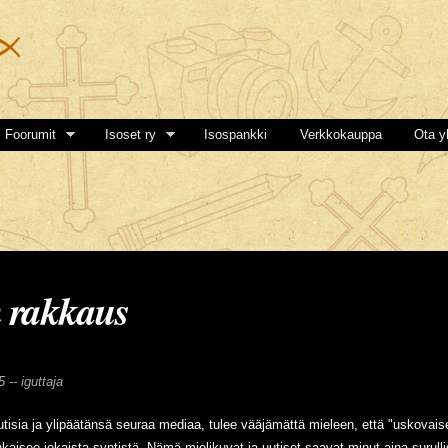
Hyppää
pääsisältöön
Foorumit
Isoset ry
Isospankki
Verkkokauppa
Ota y
 rakkaus
5 --
iguttaja
isia ja ylipäätänsä seuraa mediaa, tulee vääjämättä mieleen, että "uskovaise
kaisee jokaista syntistä. Nämä mielikuvat ja uutiset saavat minut aina surullisi