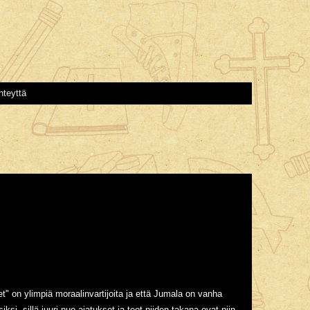
hteyttä
t" on ylimpiä moraalinvartijoita ja että Jumala on vanha
ksi, sillä juuri nuo ajatukset ja teot niiden takana ovat niin