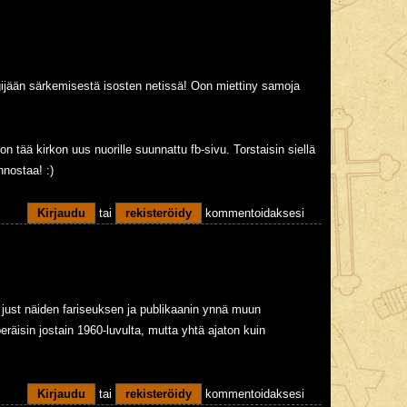
ogijään särkemisestä isosten netissä! Oon miettiny samoja
 on tää kirkon uus nuorille suunnattu fb-sivu. Torstaisin siellä
innostaa! :)
Kirjaudu
tai
rekisteröidy
kommentoidaksesi
just näiden fariseuksen ja publikaanin ynnä muun
äisin jostain 1960-luvulta, mutta yhtä ajaton kuin
Kirjaudu
tai
rekisteröidy
kommentoidaksesi