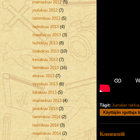
marraskuu 2012
(5)
joulukuu 2012
(7)
tammikuu 2013
(5)
helmikuu 2013
(4)
maaliskuu 2013
(3)
huhtikuu 2013
(8)
toukokuu 2013
(10)
kesäkuu 2013
(7)
heinäkuu 2013
(16)
elokuu 2013
(7)
syyskuu 2013
(6)
lokakuu 2013
(5)
marraskuu 2013
(4)
Tägit:
Jumalan rakka
joulukuu 2013
(3)
Käyttäjän iguttaja 
tammikuu 2014
(2)
helmikuu 2014
(3)
Kommentit
maaliskuu 2014
(2)