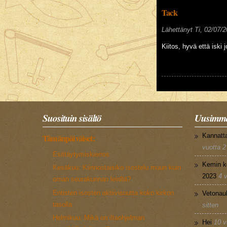
Tack
Lähettänyt
Ti, 02/07/2
Kiitos, hyvä että iski 
Suosituin sisältö
Uusimma
Kannatt
Tämänpäiväiset:
vuotta 2
Esittäytymiskierros
Kemin k
Kesäkuu: Kiinnostaisiko isostelu muun kuin
2023
4 
oman seurakunnan leirillä?
Entisten isosten aktiivisuutta koko kirkon
Vetonau
tasolla
sitten
Helmikuu: Mikä on iltaohjelman
Hei
10 v