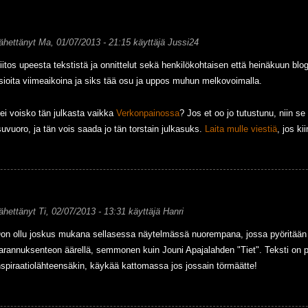
ähettänyt
Ma, 01/07/2013 - 21:15
käyttäjä
Jussi24
iitos upeesta tekstistä ja onnittelut sekä henkilökohtaisen että heinäkuun bl
sioita viimeaikoina ja siks tää osu ja uppos muhun melkovoimalla.
ei voisko tän julkasta vaikka
Verkonpainossa
? Jos et oo jo tutustunu, niin se
uvuoro, ja tän vois saada jo tän torstain julkasuks.
Laita mulle viestiä
, jos ki
ähettänyt
Ti, 02/07/2013 - 13:31
käyttäjä
Hanri
on ollu joskus mukana sellasessa näytelmässä nuorempana, jossa pyöritään 
arannuksenteon äärellä, semmonen kuin Jouni Apajalahden "Tiet". Teksti on per
nspiraatiolähteensäkin, käykää kattomassa jos jossain törmäätte!