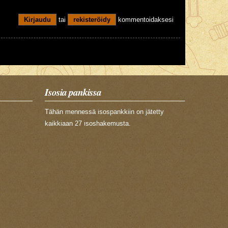
Kirjaudu
tai
rekisteröidy
kommentoidaksesi
Isosia pankissa
Tähän mennessä isospankkiin on jätetty
kaikkiaan 27 isoshakemusta.