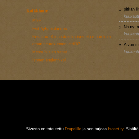
pitkän l
Kaikkiaan:
kuukautt
MNF
No nyt m
Esittäytymiskierros
kuukautt
Kesäkuu: Kiinnostaisiko isostelu muun kuin
oman seurakunnan leirillä?
Aivan m
kuukautt
Messubiisien sanat
Isonen englanniksi
Sivusto on toteutettu
Drupalilla
ja sen tarjoaa
Isoset ry
. Sisält