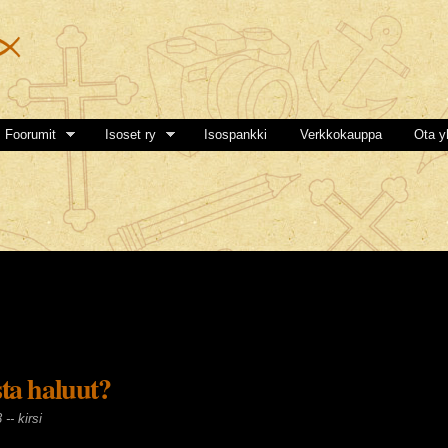
Hyppää
pääsisältöön
Foorumit
Isoset ry
Isospankki
Verkkokauppa
Ota y
ta haluut?
3 --
kirsi