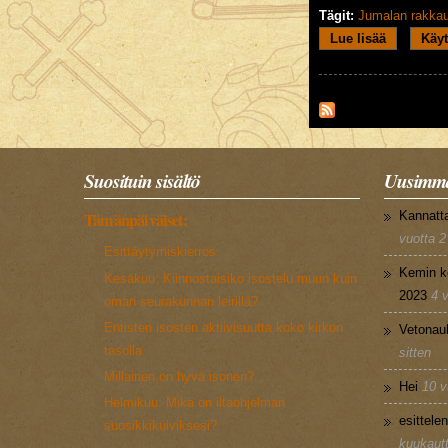
Tägit:
Jumalan rakka
Lue lisää
about Jum
Käyt
Suosituin sisältö
Uusimma
Kannatt
Tämänpäiväiset:
vuotta 2
Esittäytymiskierros
Kemin k
Kesäkuu: Kiinnostaisiko isostelu muun kuin
2023
4 
oman seurakunnan leirillä?
Entisten isosten aktiivisuutta koko kirkon
Vetonau
tasolla
sitten
Millainen on hyvä isonen?
Hei
10 v
Helmikuu: Mikä on iltaohjelman
esittele
suosikkikuiviksesi?
kuukautt