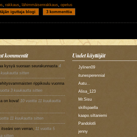
us
,
rakkaus
,
lähimmäisenrakkaus
,
opetus
alan rakkaus
täjän iguttaja blogi
3 kommenttia
t kommentit
Uudet käyttäjät
aa kysyä suoraan seurakunnasta
4
Jylinen09
 kuukautta sitten
itunesperennial
ehitysvammaisten rippikoulu vuonna
Aatu...
vuotta 3 kuukautta sitten
Alisa_123
Mr.Sisu
la on kova!
10 vuotta 11 kuukautta
skillspaella
kaapo.siltaniemi
uotta 11 kuukautta sitten
Pandolotli
n itseäni sen verran,
11 vuotta 5
jenny
a sitten