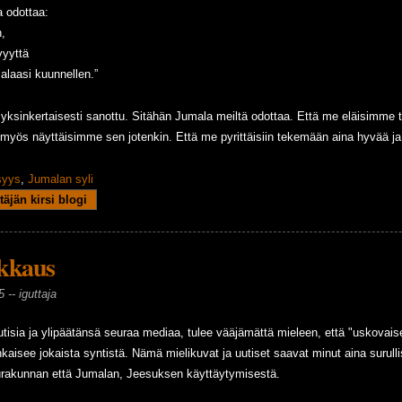
a odottaa:
n,
vyyttä
alaasi kuunnellen.”
 yksinkertaisesti sanottu. Sitähän Jumala meiltä odottaa. Että me eläisimme
ä myös näyttäisimme sen jotenkin. Että me pyrittäisiin tekemään aina hyvää j
syys
,
Jumalan syli
ä sä musta haluut?
täjän kirsi blogi
kkaus
5 --
iguttaja
isia ja ylipäätänsä seuraa mediaa, tulee vääjämättä mieleen, että "uskovaise
kaisee jokaista syntistä. Nämä mielikuvat ja uutiset saavat minut aina surullisi
rakunnan että Jumalan, Jeesuksen käyttäytymisestä.