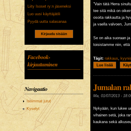
”Vain tätä Herra sinult
Liity Isoset ry:n jäseneksi
tee sitä mikä on oikei
Luo uusi käyttäjätili
osoita rakkautta ja hy
Pyydä uutta salasanaa
ja vaella valvoen, Jum
CAPTCHA
Tällä
Se on aika suoraan ja
kysymyksellä
toisistamme niin, ett
varmistetaan
Facebook-
ettet ole
Tägit:
rakkaus
,
kyyni
kirjautuminen
robotti.
Lue lisää
about Mit
Käyt
5+3
Jumalan ra
Navigaatio
Ma, 01/07/2013 - 18:0
Isoimmat jutut
Nykyään, kun lukee uut
Kyselyt
vihainen setä, joka ran
kaukana sekä alkuseu