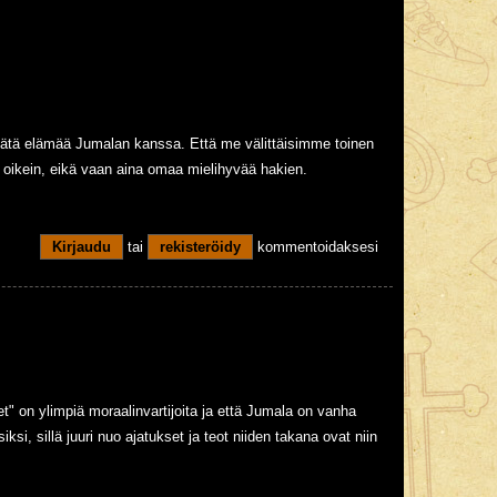
 tätä elämää Jumalan kanssa. Että me välittäisimme toinen
a oikein, eikä vaan aina omaa mielihyvää hakien.
Kirjaudu
tai
rekisteröidy
kommentoidaksesi
t" on ylimpiä moraalinvartijoita ja että Jumala on vanha
ksi, sillä juuri nuo ajatukset ja teot niiden takana ovat niin