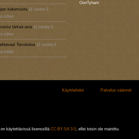
OonTyham
injan kokemusta
11 vuotta 5
a sitten
uistui tärkeä asia
11 vuotta 5
a sitten
ahtavaa! Tervetuloa
11 vuotta 6
a sitten
Käyttöehdot
Palvelun säännöt
ö on käytettävissä lisenssillä
CC-BY-SA 3.0
, ellei toisin ole mainittu.