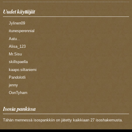
Uudet käyttäjät
Jylinen09
itunesperennial
Aatu...
Alisa_123
Mr.Sisu
skillspaella
kaapo.siltaniemi
Pandolotli
jenny
OonTyham
Isosia pankissa
Tähän mennessä isospankkiin on jätetty kaikkiaan 27 isoshakemusta.