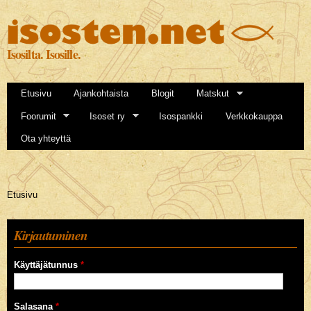
Hyppää
pääsisältöön
Isosilta. Isosille.
Etusivu
Ajankohtaista
Blogit
Matskut
Foorumit
Isoset ry
Isospankki
Verkkokauppa
Ota yhteyttä
Olet täällä
Etusivu
Kirjautuminen
Käyttäjätunnus
*
Salasana
*