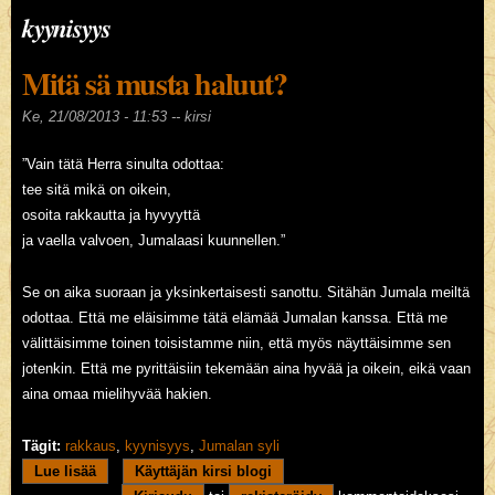
kyynisyys
Mitä sä musta haluut?
Ke, 21/08/2013 - 11:53 --
kirsi
”Vain tätä Herra sinulta odottaa:
tee sitä mikä on oikein,
osoita rakkautta ja hyvyyttä
ja vaella valvoen, Jumalaasi kuunnellen.”
Se on aika suoraan ja yksinkertaisesti sanottu. Sitähän Jumala meiltä
odottaa. Että me eläisimme tätä elämää Jumalan kanssa. Että me
välittäisimme toinen toisistamme niin, että myös näyttäisimme sen
jotenkin. Että me pyrittäisiin tekemään aina hyvää ja oikein, eikä vaan
aina omaa mielihyvää hakien.
Tägit:
rakkaus
,
kyynisyys
,
Jumalan syli
Lue lisää
about Mitä sä musta haluut?
Käyttäjän kirsi blogi