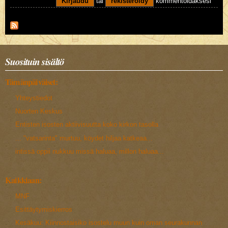
Kirjaudu
tai
rekisteröidy
kommentoidaksesi
Suosituin sisältö
Tämänpäiväiset:
Yhteystiedot
Nuorten Keskus
Entisten isosten aktiivisuutta koko kirkon tasolla
... "vatsarinta" murtuu, köydet hiljaa katkeaa...
intissä oppii nukkuu missä haluaa, millon haluaa...
Kaikkiaan:
MNF
Esittäytymiskierros
Kesäkuu: Kiinnostaisiko isostelu muun kuin oman seurakunnan