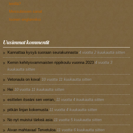
leirillä?
Messubiisien sanat
Isonen englanniksi
Uusimmat kommentit
Kannattaa kysyä suoraan seurakunnasta
4 vuotta 2 kuukautta sitten
Kemin kehitysvammaisten rippikoulu vuonna 2023
4 vuotta 3
kuukautta sitten
Vetonaula on kova!
10 vuotta 11 kuukautta sitten
Hei
10 vuotta 11 kuukautta sitten
esittelen itseäni sen verran,
11 vuotta 4 kuukautta sitten
pitkän linjan kokemusta
11 vuotta 4 kuukautta sitten
No nyt muistui tärkeä asia
11 vuotta 5 kuukautta sitten
Aivan mahtavaa! Tervetuloa
11 vuotta 6 kuukautta sitten