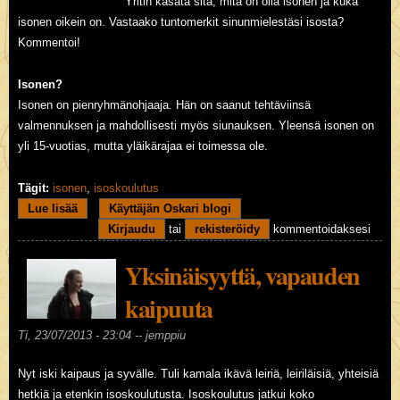
Yritin kasata sitä, mitä on olla isonen ja kuka
isonen oikein on. Vastaako tuntomerkit sinunmielestäsi isosta?
Kommentoi!
Isonen?
Isonen on pienryhmänohjaaja. Hän on saanut tehtäviinsä
valmennuksen ja mahdollisesti myös siunauksen. Yleensä isonen on
yli 15-vuotias, mutta yläikärajaa ei toimessa ole.
Tägit:
isonen
,
isoskoulutus
Lue lisää
about Isonen? Anteeksi mikä?
Käyttäjän Oskari blogi
Kirjaudu
tai
rekisteröidy
kommentoidaksesi
Yksinäisyyttä, vapauden
kaipuuta
Ti, 23/07/2013 - 23:04 --
jemppiu
Nyt iski kaipaus ja syvälle. Tuli kamala ikävä leiriä, leiriläisiä, yhteisiä
hetkiä ja etenkin isoskoulutusta. Isoskoulutus jatkui koko