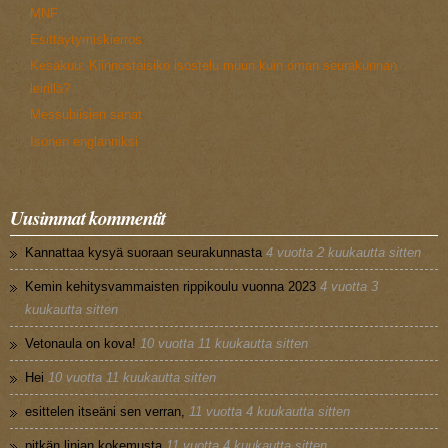
MNF
Esittäytymiskierros
Kesäkuu: Kiinnostaisiko isostelu muun kuin oman seurakunnan
leirillä?
Messubiisien sanat
Isonen englanniksi
Uusimmat kommentit
Kannattaa kysyä suoraan seurakunnasta
4 vuotta 2 kuukautta sitten
Kemin kehitysvammaisten rippikoulu vuonna 2023
4 vuotta 3
kuukautta sitten
Vetonaula on kova!
10 vuotta 11 kuukautta sitten
Hei
10 vuotta 11 kuukautta sitten
esittelen itseäni sen verran,
11 vuotta 4 kuukautta sitten
pitkän linjan kokemusta
11 vuotta 4 kuukautta sitten