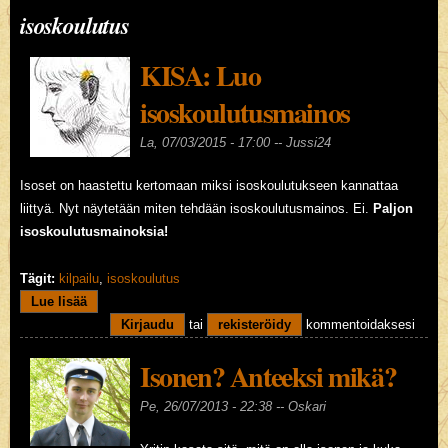
isoskoulutus
KISA: Luo
isoskoulutusmainos
La, 07/03/2015 - 17:00 --
Jussi24
Isoset on haastettu kertomaan miksi isoskoulutukseen kannattaa
liittyä. Nyt näytetään miten tehdään isoskoulutusmainos. Ei.
Paljon
isoskoulutusmainoksia!
Tägit:
kilpailu
,
isoskoulutus
Lue lisää
about KISA: Luo isoskoulutusmainos
Kirjaudu
tai
rekisteröidy
kommentoidaksesi
Isonen? Anteeksi mikä?
Pe, 26/07/2013 - 22:38 --
Oskari