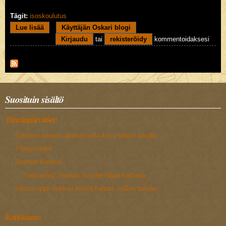
Tägit:
isoskoulutus
Lue lisää
about Perspektiiviä isoskoulutukseen
Käyttäjän Oskari blogi
Kirjaudu
tai
rekisteröidy
kommentoidaksesi
Suosituin sisältö
Tämänpäiväiset:
Entisten isosten aktiivisuutta koko kirkon tasolla
Yhteystiedot
Nuorten Keskus
... "vatsarinta" murtuu, köydet hiljaa katkeaa...
intissä oppii nukkuu missä haluaa, millon haluaa...
Kaikkiaan: