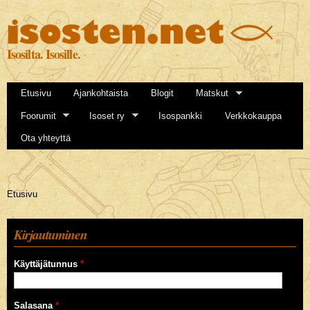
Hyppää
pääsisältöön
Isosilta. Isosille.
Etusivu
Ajankohtaista
Blogit
Matskut
Foorumit
Isoset ry
Isospankki
Verkkokauppa
Ota yhteyttä
Olet täällä
Etusivu
Kirjautuminen
Käyttäjätunnus
*
Salasana
*