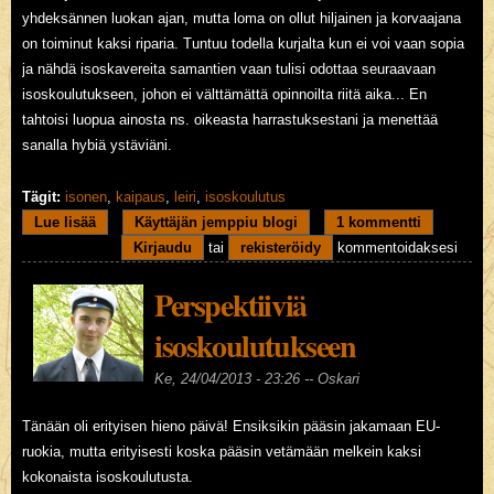
yhdeksännen luokan ajan, mutta loma on ollut hiljainen ja korvaajana
on toiminut kaksi riparia. Tuntuu todella kurjalta kun ei voi vaan sopia
ja nähdä isoskavereita samantien vaan tulisi odottaa seuraavaan
isoskoulutukseen, johon ei välttämättä opinnoilta riitä aika... En
tahtoisi luopua ainosta ns. oikeasta harrastuksestani ja menettää
sanalla hybiä ystäviäni.
Tägit:
isonen
,
kaipaus
,
leiri
,
isoskoulutus
Lue lisää
about Yksinäisyyttä, vapauden kaipuuta
Käyttäjän jemppiu blogi
1 kommentti
Kirjaudu
tai
rekisteröidy
kommentoidaksesi
Perspektiiviä
isoskoulutukseen
Ke, 24/04/2013 - 23:26 --
Oskari
Tänään oli erityisen hieno päivä! Ensiksikin pääsin jakamaan EU-
ruokia, mutta erityisesti koska pääsin vetämään melkein kaksi
kokonaista isoskoulutusta.