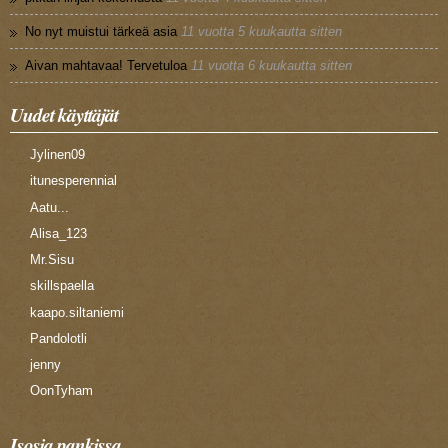
No nyt muistui tärkeä asia
11 vuotta 5 kuukautta sitten
Aivan mahtavaa! Tervetuloa
11 vuotta 6 kuukautta sitten
Uudet käyttäjät
Jylinen09
itunesperennial
Aatu...
Alisa_123
Mr.Sisu
skillspaella
kaapo.siltaniemi
Pandolotli
jenny
OonTyham
Isosia pankissa