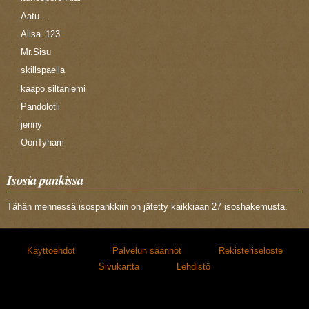
Aatu...
Alisa_123
Mr.Sisu
skillspaella
kaapo.siltaniemi
Pandolotli
jenny
OonTyham
Isosia pankissa
Tähän mennessä isospankkiin on jätetty kaikkiaan 27 isoshakemusta.
Käyttöehdot
Palvelun säännöt
Rekisteriseloste
Sivukartta
Lehdistö