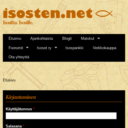
Hyppää
pääsisältöön
Isosilta. Isosille.
Etusivu
Ajankohtaista
Blogit
Matskut
Foorumit
Isoset ry
Isospankki
Verkkokauppa
Ota yhteyttä
Olet täällä
Etusivu
Kirjautuminen
Käyttäjätunnus
*
Salasana
*