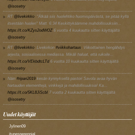
@isosetry
RT
@livekirkko
: "Älkää siis huolehtiko huomispäivästä, se pitää kyllä
itsestään huolen" Matt. 6:34 Keskittykäämme mahdollisuuksiin…
https://t.co/KZys2odWOZ
6 vuotta 4 kuukautta
sitten käyttäjältä
@isosetry
RT
@livekirkko
: Livekirkon
#viikkohartaus
. Viikoittainen hengähdys
arjesta, sosiaalisessa mediassa. Mikäli haluat, että rukoile…
https://t.co/VEkbdtcLTd
6 vuotta 10 kuukautta
sitten käyttäjältä
@isosetry
Näin
#ripari2019
kesän kynnyksellä pastori Savola avaa hyvän
hartauden elementtejä, vinkkejä ja mahdollisuuksia! Ka…
https://t.co/5KL8JiScbI
7 vuotta 2 kuukautta
sitten käyttäjältä
@isosetry
Uudet käyttäjät
Jylinen09
itunesperennial