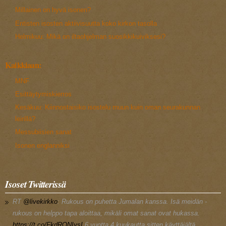
Millainen on hyvä isonen?
Entisten isosten aktiivisuutta koko kirkon tasolla
Helmikuu: Mikä on iltaohjelman suosikkikuiviksesi?
Kaikkiaan:
MNF
Esittäytymiskierros
Kesäkuu: Kiinnostaisiko isostelu muun kuin oman seurakunnan
leirillä?
Messubiisien sanat
Isonen englanniksi
Isoset Twitterissä
RT
@livekirkko
: Rukous on puhetta Jumalan kanssa. Isä meidän -
rukous on helppo tapa aloittaa, mikäli omat sanat ovat hukassa.
https://t.co/FkdRONIysI
6 vuotta 4 kuukautta
sitten käyttäjältä