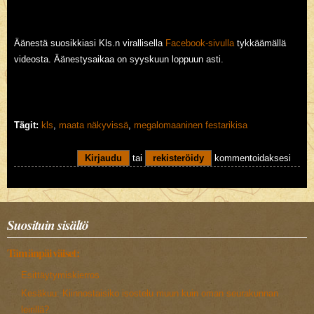
Äänestä suosikkiasi Kls.n virallisella
Facebook-sivulla
tykkäämällä
videosta. Äänestysaikaa on syyskuun loppuun asti.
Tägit:
kls
,
maata näkyvissä
,
megalomaaninen festarikisa
Kirjaudu
tai
rekisteröidy
kommentoidaksesi
Suosituin sisältö
Tämänpäiväiset:
Esittäytymiskierros
Kesäkuu: Kiinnostaisiko isostelu muun kuin oman seurakunnan
leirillä?