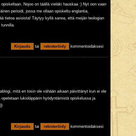
 opiskellaan. Nojoo on täällä vieläki hauskaa :) Nyt oon vaan
inen perioidi, jossa me ollaan opiskeltu englantia,
sää tietoa asioista! Täytyy kyllä sanoa, että meijän teologian
tunnilla.
Kirjaudu
tai
rekisteröidy
kommentoidaksesi
nablogi, mitä en tosin ole vähään aikaan päivittänyt kun ei ole
ssa opetetaan lukioläppärin hyödyntämistä opiskelussa ja
))
Kirjaudu
tai
rekisteröidy
kommentoidaksesi