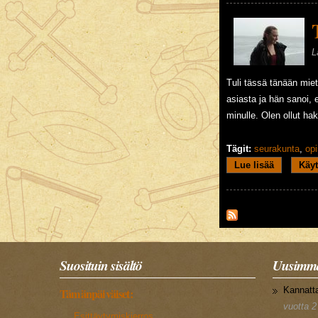
L
Tuli tässä tänään mieti
asiasta ja hän sanoi, 
minulle. Olen ollut hak
Tägit:
seurakunta
,
opi
Lue lisää
about Tul
Käyt
Suosituin sisältö
Uusimma
Kannatt
Tämänpäiväiset:
vuotta 2
Esittäytymiskierros