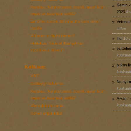
Kemin k
Kesäkuu: Kiinnostaisiko isostelu muun kuin
2023
4 
oman seurakunnan leirillä?
Entisten isosten aktiivisuutta koko kirkon
Vetonau
tasolla
sitten
Millainen on hyvä isonen?
Hei
10 v
Helmikuu: Mikä on iltaohjelman
esittele
suosikkikuiviksesi?
kuukautt
pitkän l
Kaikkiaan:
kuukautt
MNF
No nyt m
Esittäytymiskierros
kuukautt
Kesäkuu: Kiinnostaisiko isostelu muun kuin
oman seurakunnan leirillä?
Aivan m
kuukautt
Messubiisien sanat
Isonen englanniksi