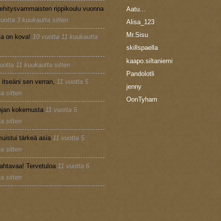
ehitysvammaisten rippikoulu vuonna
Aatu...
vuotta 3 kuukautta sitten
Alisa_123
Mr.Sisu
la on kova!
10 vuotta 11 kuukautta
skillspaella
kaapo.siltaniemi
uotta 11 kuukautta sitten
Pandolotli
n itseäni sen verran,
11 vuotta 5
jenny
a sitten
OonTyham
injan kokemusta
11 vuotta 5
a sitten
uistui tärkeä asia
11 vuotta 5
a sitten
ahtavaa! Tervetuloa
11 vuotta 6
a sitten