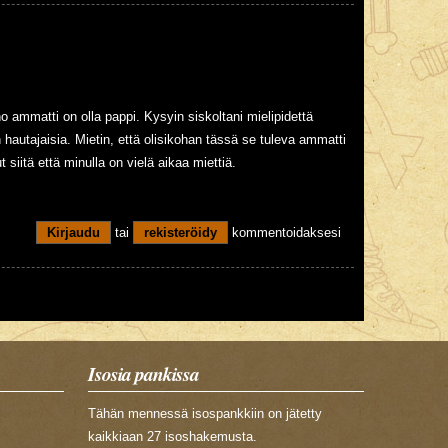
no ammatti on olla pappi. Kysyin siskoltani mielipidettä
n hautajaisia. Mietin, että olisikohan tässä se tuleva ammatti
 siitä että minulla on vielä aikaa miettiä.
Kirjaudu
tai
rekisteröidy
kommentoidaksesi
Isosia pankissa
Tähän mennessä isospankkiin on jätetty
kaikkiaan 27 isoshakemusta.