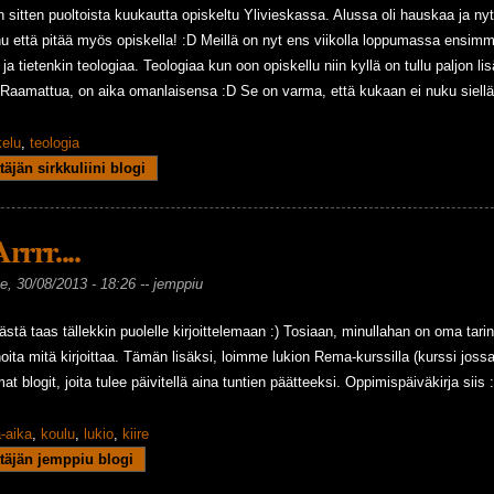
n sitten puoltoista kuukautta opiskeltu Ylivieskassa. Alussa oli hauskaa ja nyt
nu että pitää myös opiskella! :D Meillä on nyt ens viikolla loppumassa ensimmä
ja tietenkin teologiaa. Teologiaa kun oon opiskellu niin kyllä on tullu paljon li
 Raamattua, on aika omanlaisensa :D Se on varma, että kukaan ei nuku siellä 
kelu
,
teologia
eraa opiskelua!
täjän sirkkuliini blogi
Arrrr....
e, 30/08/2013 - 18:26 --
jemppiu
äästä taas tällekkin puolelle kirjoittelemaan :) Tosiaan, minullahan on oma tari
rinoita mitä kirjoittaa. Tämän lisäksi, loimme lukion Rema-kurssilla (kurssi jo
at blogit, joita tulee päivitellä aina tuntien päätteeksi. Oppimispäiväkirja siis :
-aika
,
koulu
,
lukio
,
kiire
....
täjän jemppiu blogi