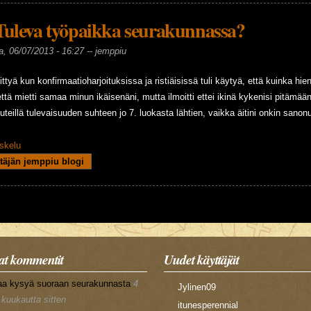
Tuleva työpaikka seurakunnassa?
a, 06/07/2013 - 16:27 --
jemppiu
ttyä kun konfirmaatioharjoituksissa ja ristiäisissä tuli käytyä, että kuinka hie
että mietti samaa minun ikäisenäni, mutta ilmoitti ettei ikinä kykenisi pitämää
uteillä tulevaisuuden suhteen jo 7. luokasta lähtien, vaikka äitini onkin sanonut
skelu
eva työpaikka seurakunnassa?
täjän jemppiu blogi
t kommentit
Uudet käyttäjät
aa kysyä suoraan seurakunnasta
4
Jylinen09
 kuukautta sitten
itunesperennial