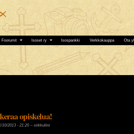
Hyppää
pääsisältöön
Foorumit
Isoset ry
Isospankki
Verkkokauppa
Ota y
keraa opiskelua!
1/10/2013 - 21:20 --
sirkkuliini