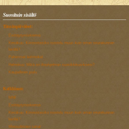
Suosituin sisältö
Tämänpäiväiset:
Esittäytymiskierros
Kesäkuu: Kiinnostaisiko isostelu muun kuin oman seurakunnan
leirillä?
Pahimmat leirimokat
Helmikuu: Mikä on iltaohjelman suosikkikuiviksesi?
Kaupallinen joulu
Kaikkiaan:
MNF
Esittäytymiskierros
Kesäkuu: Kiinnostaisiko isostelu muun kuin oman seurakunnan
leirillä?
Messubiisien sanat