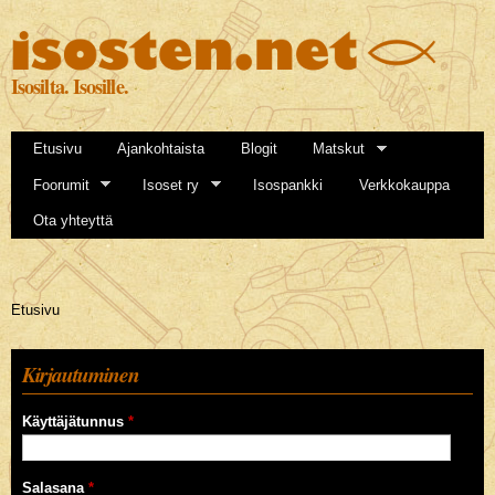
Hyppää
pääsisältöön
Isosilta. Isosille.
Etusivu
Ajankohtaista
Blogit
Matskut
Foorumit
Isoset ry
Isospankki
Verkkokauppa
Ota yhteyttä
Olet täällä
Etusivu
Kirjautuminen
Käyttäjätunnus
*
Salasana
*