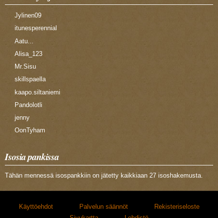
Jylinen09
itunesperennial
Aatu...
Alisa_123
Mr.Sisu
skillspaella
kaapo.siltaniemi
Pandolotli
jenny
OonTyham
Isosia pankissa
Tähän mennessä isospankkiin on jätetty kaikkiaan 27 isoshakemusta.
Käyttöehdot
Palvelun säännöt
Rekisteriseloste
Sivukartta
Lehdistö