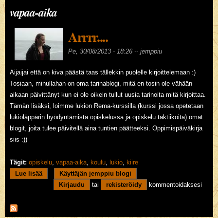
vapaa-aika
Arrrr....
Pe, 30/08/2013 - 18:26 --
jemppiu
Aijaijai että on kiva päästä taas tällekkin puolelle kirjoittelemaan :)
Tosiaan, minullahan on oma tarinablogi, mitä en tosin ole vähään
aikaan päivittänyt kun ei ole oikein tullut uusia tarinoita mitä kirjoittaa.
Tämän lisäksi, loimme lukion Rema-kurssilla (kurssi jossa opetetaan
lukioläppärin hyödyntämistä opiskelussa ja opiskelu taktiikoita) omat
blogit, joita tulee päivitellä aina tuntien päätteeksi. Oppimispäiväkirja
siis :))
Tägit:
opiskelu
,
vapaa-aika
,
koulu
,
lukio
,
kiire
Lue lisää
about Arrrr....
Käyttäjän jemppiu blogi
Kirjaudu
tai
rekisteröidy
kommentoidaksesi