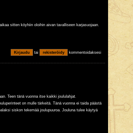
ikaa sitten köyhiin oloihin aivan tavalliseen karjasuojaan.
Kirjaudu
tai
rekisteröidy
kommentoidaksesi
an. Teen tänä vuonna itse kaikki joululahjat.
Jouluperinteet on mulle tärkeitä. Tänä vuonna ei taida päästä
laksi siskon tekemää joulupuuroa. Jouluna tulee käytyä