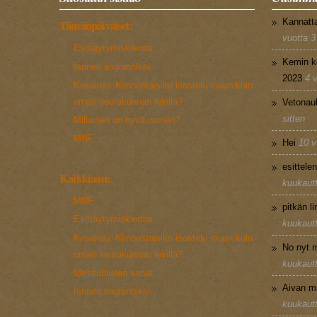
Kannatt
Tämänpäiväiset:
vuotta 3
Esittäytymiskierros
Kemin k
Isonen englanniksi
2023
4 
Kesäkuu: Kiinnostaisiko isostelu muun kuin
oman seurakunnan leirillä?
Vetonau
sitten
Millainen on hyvä isonen?
MNF
Hei
10 v
esittele
Kaikkiaan:
kuukautt
MNF
pitkän l
Esittäytymiskierros
kuukautt
Kesäkuu: Kiinnostaisiko isostelu muun kuin
No nyt m
oman seurakunnan leirillä?
kuukautt
Messubiisien sanat
Aivan m
Isonen englanniksi
kuukautt