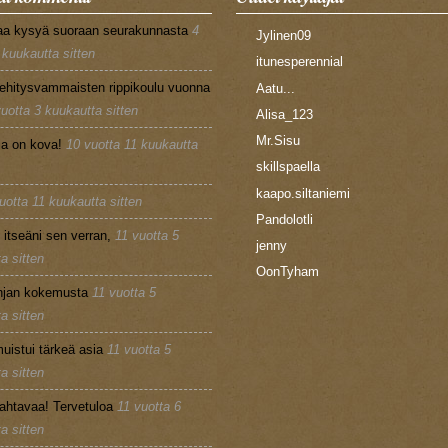
aa kysyä suoraan seurakunnasta
4
Jylinen09
 kuukautta sitten
itunesperennial
ehitysvammaisten rippikoulu vuonna
Aatu...
vuotta 3 kuukautta sitten
Alisa_123
Mr.Sisu
la on kova!
10 vuotta 11 kuukautta
skillspaella
kaapo.siltaniemi
uotta 11 kuukautta sitten
Pandolotli
n itseäni sen verran,
11 vuotta 5
jenny
a sitten
OonTyham
injan kokemusta
11 vuotta 5
a sitten
uistui tärkeä asia
11 vuotta 5
a sitten
ahtavaa! Tervetuloa
11 vuotta 6
a sitten