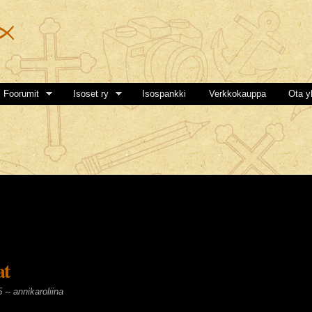
Hyppää
pääsisältöön
Foorumit
Isoset ry
Isospankki
Verkkokauppa
Ota y
at
5 --
annikaroliina