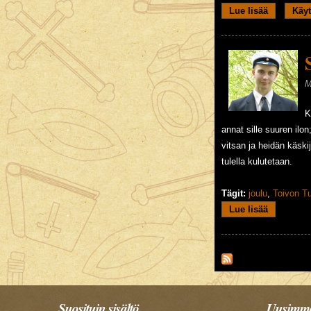
Lue lisää
about Tul
Käyt
M
K
annat sille suuren ilo
vitsan ja heidän käski
tulella kulutetaan.
Tägit:
joulu
,
Toivon Tu
Lue lisää
about Siu
Suosituin sisältö
Uusimma