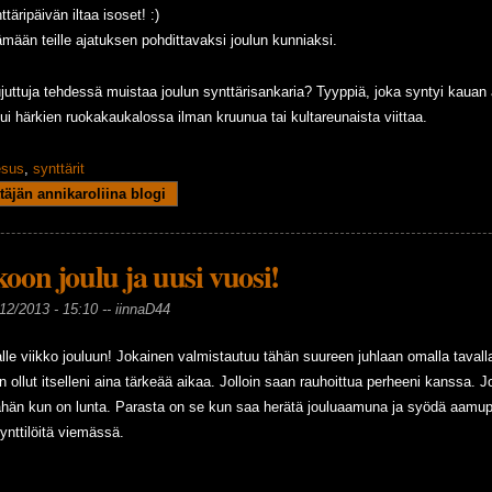
äripäivän iltaa isoset! :)
tämään teille ajatuksen pohdittavaksi joulun kunniaksi.
juttuja tehdessä muistaa joulun synttärisankaria? Tyyppiä, joka syntyi kauan a
i härkien ruokakaukalossa ilman kruunua tai kultareunaista viittaa.
esus
,
synttärit
lun lahjat
täjän annikaroliina blogi
oon joulu ja uusi vuosi!
12/2013 - 15:10 --
iinnaD44
lle viikko jouluun! Jokainen valmistautuu tähän suureen juhlaan omalla tavalla
n ollut itselleni aina tärkeää aikaa. Jolloin saan rauhoittua perheeni kanssa. 
än kun on lunta. Parasta on se kun saa herätä jouluaamuna ja syödä aamupa
kynttilöitä viemässä.