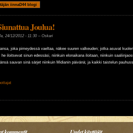
koon joulu ja uusi vuosi!
täjän iinnaD44 blogi
Siunattua Joulua!
a, 24/12/2012 - 11:30 --
Oskari
ansa, joka pimeydessä vaeltaa, näkee suuren valkeuden; jotka asuvat kuolema
n; he iloitsevat sinun edessäsi, niinkuin elonaikana iloitaan, niinkuin saaliinj
jänsä sauvan sinä särjet niinkuin Midianin päivänä; ja kaikki taistelun pauhussa
ottajat
nattua Joulua!
t kommentit
Uudet käyttäjät