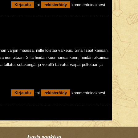
Kirjaudu
tai
rekisteröidy
kommentoidaksesi
n varjon maassa, niille loistaa valkeus. Sinä lisäät kansan,
aossa riemuitaan. Sillä heidän kuormansa ikeen, heidän olkainsa
 tallatut sotakengät ja verellä tahratut vaipat poltetaan ja
Kirjaudu
tai
rekisteröidy
kommentoidaksesi
Isosia pankissa