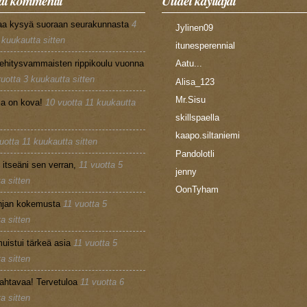
t kommentit
Uudet käyttäjät
aa kysyä suoraan seurakunnasta
4
Jylinen09
 kuukautta sitten
itunesperennial
ehitysvammaisten rippikoulu vuonna
Aatu...
vuotta 3 kuukautta sitten
Alisa_123
Mr.Sisu
la on kova!
10 vuotta 11 kuukautta
skillspaella
kaapo.siltaniemi
uotta 11 kuukautta sitten
Pandolotli
n itseäni sen verran,
11 vuotta 5
jenny
a sitten
OonTyham
injan kokemusta
11 vuotta 5
a sitten
uistui tärkeä asia
11 vuotta 5
a sitten
ahtavaa! Tervetuloa
11 vuotta 6
a sitten