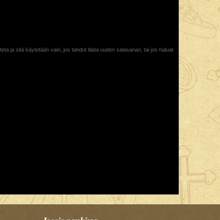
ta ja sitä käytetään vain, jos tahdot tilata uuden salasanan, tai jos haluat