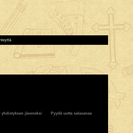
hteyttä
y yhdistyksen jäseneksi
Pyydä uutta salasanaa