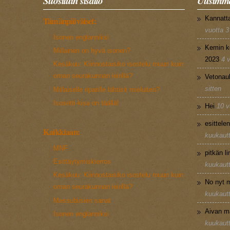
Suosituin sisältö
Uusimma
Kannatt
Tämänpäiväiset:
vuotta 3
Isonen englanniksi
Kemin k
Millainen on hyvä isonen?
2023
4 
Kesäkuu: Kiinnostaisiko isostelu muun kuin
oman seurakunnan leirillä?
Vetonau
sitten
Millaiselle riparille lähtisit mieluiten?
Isosetti-kisa on täällä!
Hei
10 v
esittele
Kaikkiaan:
kuukautt
MNF
pitkän l
Esittäytymiskierros
kuukautt
Kesäkuu: Kiinnostaisiko isostelu muun kuin
No nyt m
oman seurakunnan leirillä?
kuukautt
Messubiisien sanat
Aivan m
Isonen englanniksi
kuukautt