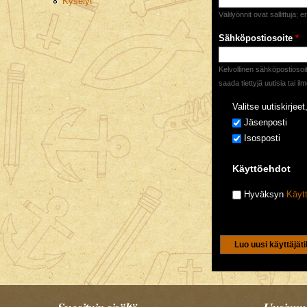
Kyselyt
Välilyönnit ovat sallittuja; 
Sähköpostiosoite
*
Kelvollinen sähköpostiosoit
saada tiettyjä uutisia tai i
Valitse uutiskirjeet,
Jäsenposti
Isosposti
Käyttöehdot
Hyväksyn
Käyt
CAPTCHA
Tällä kysymyksellä 
5+3