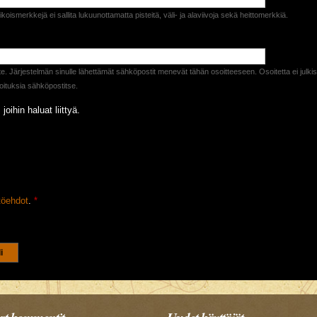
erikoismerkkejä ei sallita lukuunottamatta pisteitä, väli- ja alaviivoja sekä heittomerkkiä.
e. Järjestelmän sinulle lähettämät sähköpostit menevät tähän osoitteeseen. Osoitetta ei julkiste
lmoituksia sähköpostitse.
 joihin haluat liittyä.
töehdot
.
*
varmistetaan ettet ole robotti.