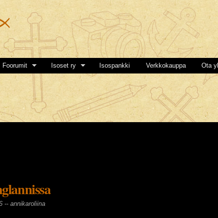
Hyppää
pääsisältöön
Foorumit
Isoset ry
Isospankki
Verkkokauppa
Ota y
nglannissa
6 --
annikaroliina