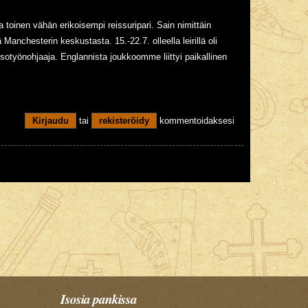
a toinen vähän erikoisempi reissuripari. Sain nimittäin
anchesterin keskustasta. 15.-22.7. olleella leirillä oli
risotyönohjaaja. Englannista joukkoomme liittyi paikallinen
Kirjaudu
tai
rekisteröidy
kommentoidaksesi
Isosia pankissa