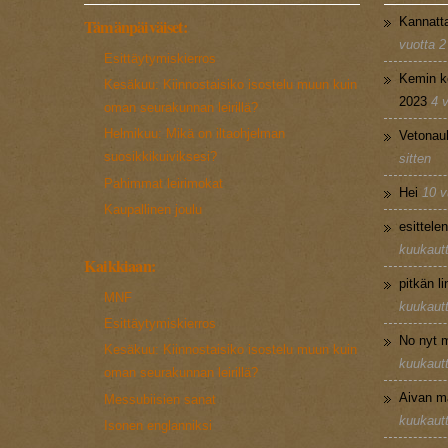
Kannatt
Tämänpäiväiset:
vuotta 2
Esittäytymiskierros
Kemin k
Kesäkuu: Kiinnostaisiko isostelu muun kuin
2023
4 
oman seurakunnan leirillä?
Helmikuu: Mikä on iltaohjelman
Vetonau
suosikkikuiviksesi?
sitten
Pahimmat leirimokat
Hei
10 v
Kaupallinen joulu
esittele
kuukautt
Kaikkiaan:
pitkän l
MNF
kuukautt
Esittäytymiskierros
No nyt m
Kesäkuu: Kiinnostaisiko isostelu muun kuin
kuukautt
oman seurakunnan leirillä?
Aivan m
Messubiisien sanat
kuukautt
Isonen englanniksi