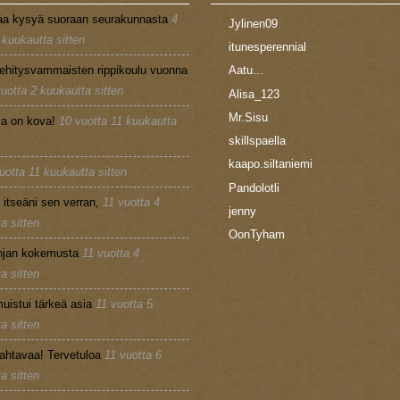
aa kysyä suoraan seurakunnasta
4
Jylinen09
 kuukautta sitten
itunesperennial
ehitysvammaisten rippikoulu vuonna
Aatu...
vuotta 2 kuukautta sitten
Alisa_123
Mr.Sisu
la on kova!
10 vuotta 11 kuukautta
skillspaella
kaapo.siltaniemi
uotta 11 kuukautta sitten
Pandolotli
n itseäni sen verran,
11 vuotta 4
jenny
a sitten
OonTyham
injan kokemusta
11 vuotta 4
a sitten
uistui tärkeä asia
11 vuotta 5
a sitten
ahtavaa! Tervetuloa
11 vuotta 6
a sitten