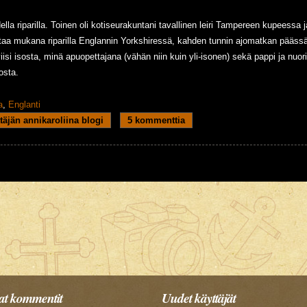
lla riparilla. Toinen oli kotiseurakuntani tavallinen leiri Tampereen kupeessa j
rtaa mukana riparilla Englannin Yorkshiressä, kahden tunnin ajomatkan päässä M
viisi isosta, minä apuopettajana (vähän niin kuin yli-isonen) sekä pappi ja nuo
sosta.
a
,
Englanti
arilla Englannissa
täjän annikaroliina blogi
5 kommenttia
t kommentit
Uudet käyttäjät