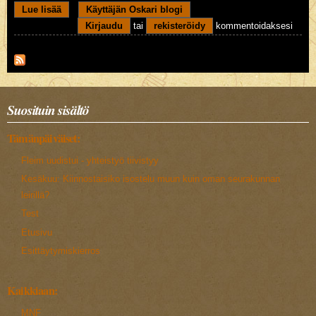
Lue lisää
about Rakas Jumala
Käyttäjän Oskari blogi
Kirjaudu
tai
rekisteröidy
kommentoidaksesi
Suosituin sisältö
Tämänpäiväiset:
Fleim uudistui - yhteistyö tiivistyy
Kesäkuu: Kiinnostaisiko isostelu muun kuin oman seurakunnan
leirillä?
Test
Etusivu
Esittäytymiskierros
Kaikkiaan:
MNF