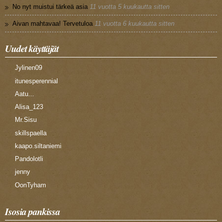
No nyt muistui tärkeä asia
11 vuotta 5 kuukautta sitten
Aivan mahtavaa! Tervetuloa
11 vuotta 6 kuukautta sitten
Uudet käyttäjät
Jylinen09
itunesperennial
Aatu...
Alisa_123
Mr.Sisu
skillspaella
kaapo.siltaniemi
Pandolotli
jenny
OonTyham
Isosia pankissa