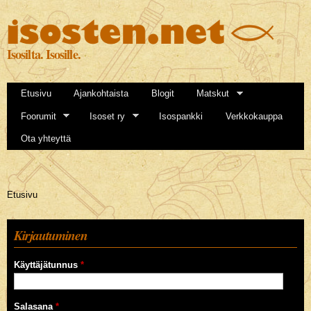
Hyppää
pääsisältöön
Isosilta. Isosille.
Etusivu
Ajankohtaista
Blogit
Matskut
Foorumit
Isoset ry
Isospankki
Verkkokauppa
Ota yhteyttä
Olet täällä
Etusivu
Kirjautuminen
Käyttäjätunnus
*
Salasana
*