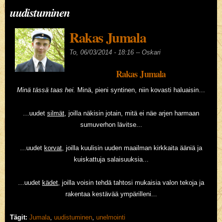
uudistuminen
Rakas Jumala
To, 06/03/2014 - 18:16 --
Oskari
Rakas Jumala
Minä tässä taas hei.
Minä, pieni syntinen, niin kovasti haluaisin…
…uudet
silmät
, joilla näkisin jotain, mitä ei näe arjen harmaan
sumuverhon lävitse...
…uudet
korvat
, joilla kuulisin uuden maailman kirkkaita ääniä ja
kuiskattuja salaisuuksia...
…uudet
kädet
, joilla voisin tehdä tahtosi mukaisia valon tekoja ja
rakentaa kestävää ympärilleni...
Tägit:
Jumala
,
uudistuminen
,
unelmointi