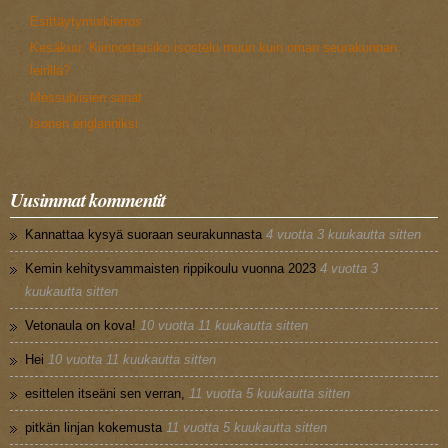
Esittäytymiskierros
Kesäkuu: Kiinnostaisiko isostelu muun kuin oman seurakunnan
leirillä?
Messubiisien sanat
Isonen englanniksi
Uusimmat kommentit
Kannattaa kysyä suoraan seurakunnasta
4 vuotta 3 kuukautta sitten
Kemin kehitysvammaisten rippikoulu vuonna 2023
4 vuotta 3
kuukautta sitten
Vetonaula on kova!
10 vuotta 11 kuukautta sitten
Hei
10 vuotta 11 kuukautta sitten
esittelen itseäni sen verran,
11 vuotta 5 kuukautta sitten
pitkän linjan kokemusta
11 vuotta 5 kuukautta sitten