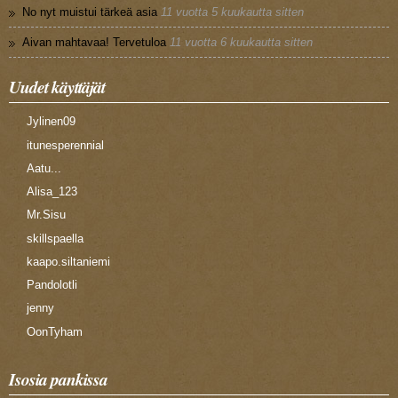
No nyt muistui tärkeä asia
11 vuotta 5 kuukautta sitten
Aivan mahtavaa! Tervetuloa
11 vuotta 6 kuukautta sitten
Uudet käyttäjät
Jylinen09
itunesperennial
Aatu...
Alisa_123
Mr.Sisu
skillspaella
kaapo.siltaniemi
Pandolotli
jenny
OonTyham
Isosia pankissa