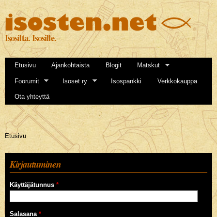
Hyppää
pääsisältöön
Isosilta. Isosille.
Etusivu
Ajankohtaista
Blogit
Matskut
Foorumit
Isoset ry
Isospankki
Verkkokauppa
Ota yhteyttä
Olet täällä
Etusivu
Kirjautuminen
Käyttäjätunnus
*
Salasana
*