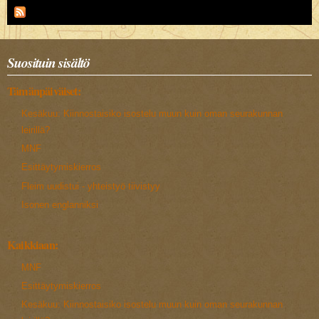
Suosituin sisältö
Tämänpäiväiset:
Kesäkuu: Kiinnostaisiko isostelu muun kuin oman seurakunnan
leirillä?
MNF
Esittäytymiskierros
Fleim uudistui - yhteistyö tiivistyy
Isonen englanniksi
Kaikkiaan:
MNF
Esittäytymiskierros
Kesäkuu: Kiinnostaisiko isostelu muun kuin oman seurakunnan