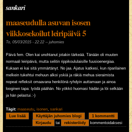
sankari
maaseudulla asuvan isosen
viikkosekoilut leiripäivä 5
To, 05/03/2015 - 22:22 --
juhomies
Päivä fem. Olen kai unohtanut jotakin tärkeää. Tänään oli muuten
normaali leiripäivä, mutta selitin rippikoululaisille fuusioenergiaa.
Kukaan ei kai sitä ymmärtänyt. No jaa. Ajatus katkesi, kun riparilainen
melkein tukehtui mehuun alkoi yskiä ja räkiä mehua sieraimista
nopeat refleksit omaavana henkilönä ryhdyin auttamaan ja ainoa
looginen tapa: lyödä päähän. No yökkö huomasi hädän ja löi selkään
ja hän pelastui.:-)
Tägit:
maaseutu
,
isonen
,
sankari
Lue lisää
about maaseudulla asuvan isosen viikkosekoilut
Käyttäjän juhomies blogi
1 kommentti
leiripäivä 5
Kirjaudu
tai
rekisteröidy
kommentoidaksesi