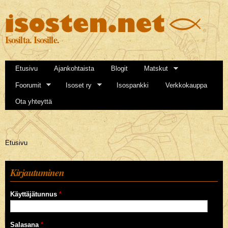
Hyppää
pääsisältöön
Isosilta. Isosille.
Etusivu
Ajankohtaista
Blogit
Matskut
Foorumit
Isoset ry
Isospankki
Verkkokauppa
Ota yhteyttä
Olet täällä
Etusivu
Kirjautuminen
Käyttäjätunnus
*
Salasana
*