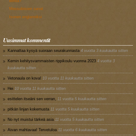
leirillä?
Messubiisien sanat
Isonen englanniksi
Uusimmat kommentit
Kannattaa kysyä suoraan seurakunnasta
4 vuotta 3 kuukautta sitten
Kemin kehitysvammaisten rippikoulu vuonna 2023
4 vuotta 3
kuukautta sitten
Vetonaula on kova!
10 vuotta 11 kuukautta sitten
Hei
10 vuotta 11 kuukautta sitten
esittelen itseäni sen verran,
11 vuotta 5 kuukautta sitten
pitkän linjan kokemusta
11 vuotta 5 kuukautta sitten
No nyt muistui tärkeä asia
11 vuotta 5 kuukautta sitten
Aivan mahtavaa! Tervetuloa
11 vuotta 6 kuukautta sitten