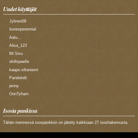
Uudet käyttäjät
Jylinen09
itunesperennial
Aatu...
Alisa_123
Mr.Sisu
skillspaella
kaapo.siltaniemi
Pandolotli
jenny
OonTyham
Isosia pankissa
Tähän mennessä isospankkiin on jätetty kaikkiaan 27 isoshakemusta.