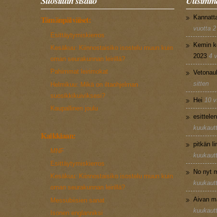
Suosituin sisältö
Uusimma
Kannatt
Tämänpäiväiset:
vuotta 2
Esittäytymiskierros
Kemin k
Kesäkuu: Kiinnostaisiko isostelu muun kuin
2023
4 
oman seurakunnan leirillä?
Pahimmat leirimokat
Vetonau
sitten
Helmikuu: Mikä on iltaohjelman
suosikkikuiviksesi?
Hei
10 v
Kaupallinen joulu
esittele
kuukautt
Kaikkiaan:
pitkän l
MNF
kuukautt
Esittäytymiskierros
No nyt m
Kesäkuu: Kiinnostaisiko isostelu muun kuin
kuukautt
oman seurakunnan leirillä?
Aivan m
Messubiisien sanat
kuukautt
Isonen englanniksi