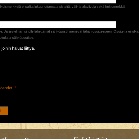
erikoismerkkejä ei sallita lukuunottamatta pisteitä, väli- ja alaviivoja sekä heittomerkkiä.
e. Järjestelmän sinulle lähettämät sähköpostit menevät tähän osoitteeseen. Osoitetta ei julkiste
lmoituksia sähköpostitse.
 joihin haluat liittyä.
töehdot
.
*
varmistetaan ettet ole robotti.