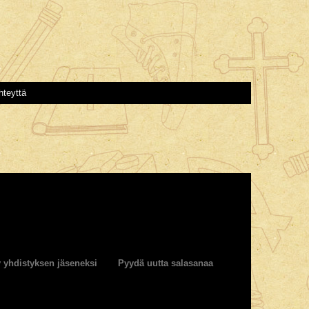
hteyttä
y yhdistyksen jäseneksi
Pyydä uutta salasanaa