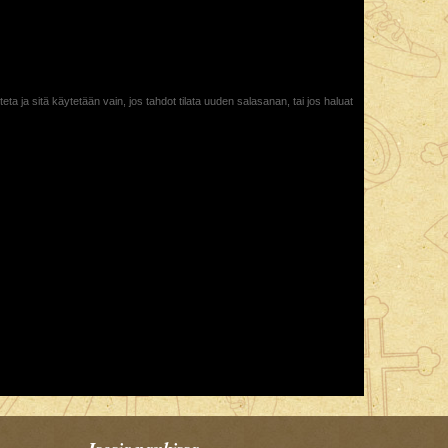
ta ja sitä käytetään vain, jos tahdot tilata uuden salasanan, tai jos haluat