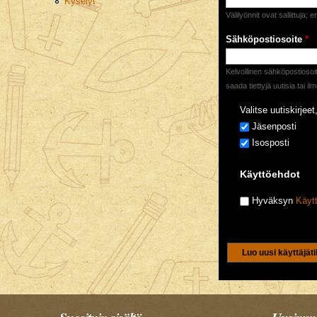
Kyselyt
Välilyönnit ovat sallittuja; 
Sähköpostiosoite
*
Kelvollinen sähköpostiosoit
saada tiettyjä uutisia tai i
Valitse uutiskirjeet,
Jäsenposti
Isosposti
Käyttöehdot
Hyväksyn
Käyt
CAPTCHA
Tällä kysymyksellä 
5+3