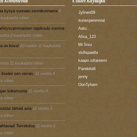
t kommentit
Uudet käyttäjät
aa kysyä suoraan seurakunnasta
4
Jylinen09
 kuukautta sitten
itunesperennial
ehitysvammaisten rippikoulu vuonna
Aatu...
vuotta 2 kuukautta sitten
Alisa_123
Mr.Sisu
la on kova!
10 vuotta 11 kuukautta
skillspaella
kaapo.siltaniemi
uotta 11 kuukautta sitten
Pandolotli
n itseäni sen verran,
11 vuotta 4
jenny
a sitten
OonTyham
injan kokemusta
11 vuotta 4
a sitten
uistui tärkeä asia
11 vuotta 5
a sitten
ahtavaa! Tervetuloa
11 vuotta 6
a sitten