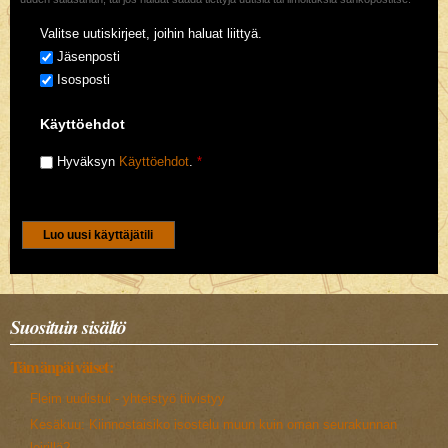
Valitse uutiskirjeet, joihin haluat liittyä.
Jäsenposti
Isosposti
Käyttöehdot
Hyväksyn
Käyttöehdot
.
*
CAPTCHA
Tällä kysymyksellä varmistetaan ettet ole robotti.
5+3
Suosituin sisältö
Tämänpäiväiset:
Fleim uudistui - yhteistyö tiivistyy
Kesäkuu: Kiinnostaisiko isostelu muun kuin oman seurakunnan
leirillä?