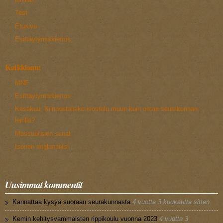
Test
Etusivu
Esittäytymiskierros
Kaikkiaan:
MNF
Esittäytymiskierros
Kesäkuu: Kiinnostaisiko isostelu muun kuin oman seurakunnan
leirillä?
Messubiisien sanat
Isonen englanniksi
Uusimmat kommentit
Kannattaa kysyä suoraan seurakunnasta
4 vuotta 3 kuukautta sitten
Kemin kehitysvammaisten rippikoulu vuonna 2023
4 vuotta 3