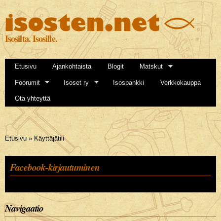
Hyppää
pääsisältöön
Isosilta. Isosille.
Etusivu
Ajankohtaista
Blogit
Matskut
Foorumit
Isoset ry
Isospankki
Verkkokauppa
Ota yhteyttä
Olet täällä
Etusivu
»
Käyttäjätili
Facebook-kirjautuminen
Navigaatio