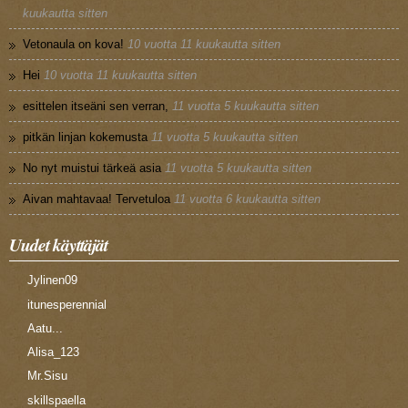
kuukautta sitten
Vetonaula on kova!
10 vuotta 11 kuukautta sitten
Hei
10 vuotta 11 kuukautta sitten
esittelen itseäni sen verran,
11 vuotta 5 kuukautta sitten
pitkän linjan kokemusta
11 vuotta 5 kuukautta sitten
No nyt muistui tärkeä asia
11 vuotta 5 kuukautta sitten
Aivan mahtavaa! Tervetuloa
11 vuotta 6 kuukautta sitten
Uudet käyttäjät
Jylinen09
itunesperennial
Aatu...
Alisa_123
Mr.Sisu
skillspaella