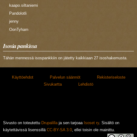
kaapo.siltaniemi
Pandolotli
jenny
OonTyham
Isosia pankissa
Tähän mennessä isospankkiin on jätetty kaikkiaan 27 isoshakemusta.
Käyttöehdot
Palvelun säännöt
Rekisteriseloste
Sivukartta
Lehdistö
Sivusto on toteutettu
Drupalilla
ja sen tarjoaa
Isoset ry
. Sisältö on
käytettävissä lisenssillä
CC-BY-SA 3.0
, ellei toisin ole mainittu.