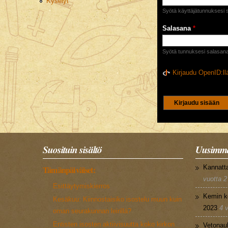
Kyselyt
Syötä käyttäjätunnuksesi si
Salasana
*
Syötä tunnuksesi salasana
Kirjaudu OpenID:ll
CAPTCHA
Tällä kysymyksellä 
5+3
Suosituin sisältö
Uusimma
Kannatt
Tämänpäiväiset:
vuotta 2
Esittäytymiskierros
Kemin k
Kesäkuu: Kiinnostaisiko isostelu muun kuin
2023
4 
oman seurakunnan leirillä?
Entisten isosten aktiivisuutta koko kirkon
Vetonau