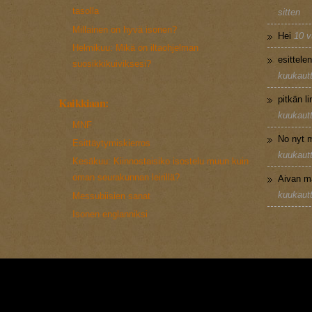
tasolla
sitten
Millainen on hyvä isonen?
Hei
10 v
Helmikuu: Mikä on iltaohjelman
esittele
suosikkikuiviksesi?
kuukautt
pitkän l
Kaikkiaan:
kuukautt
MNF
No nyt m
Esittäytymiskierros
kuukautt
Kesäkuu: Kiinnostaisiko isostelu muun kuin
oman seurakunnan leirillä?
Aivan m
kuukautt
Messubiisien sanat
Isonen englanniksi