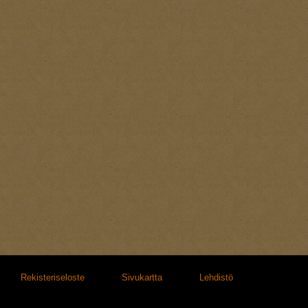
Rekisteriseloste
Sivukartta
Lehdistö