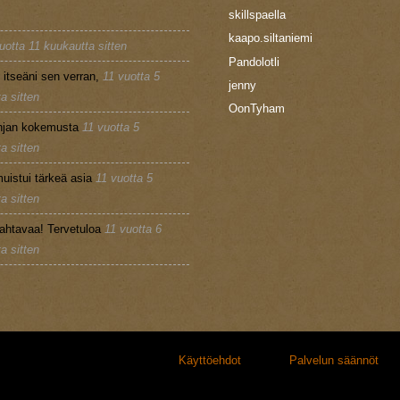
skillspaella
kaapo.siltaniemi
uotta 11 kuukautta sitten
Pandolotli
n itseäni sen verran,
11 vuotta 5
jenny
a sitten
OonTyham
injan kokemusta
11 vuotta 5
a sitten
uistui tärkeä asia
11 vuotta 5
a sitten
ahtavaa! Tervetuloa
11 vuotta 6
a sitten
Käyttöehdot
Palvelun säännöt