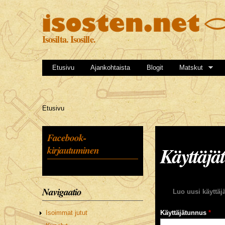
Isosilta. Isosille.
Etusivu
Ajankohtaista
Blogit
Matskut
Olet täällä
Etusivu
Facebook-
Käyttäjät
kirjautuminen
Navigaatio
Ensisijaiset välileh
Luo uusi käyttäjä
Käyttäjätunnus
*
Isoimmat jutut