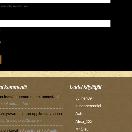
vustolle isosten.net.
.
ä
varmistetaan ettet ole robotti.
t kommentit
Uudet käyttäjät
aa kysyä suoraan seurakunnasta
4
Jylinen09
 kuukautta sitten
itunesperennial
ehitysvammaisten rippikoulu vuonna
Aatu...
vuotta 3 kuukautta sitten
Alisa_123
Mr.Sisu
la on kova!
10 vuotta 11 kuukautta