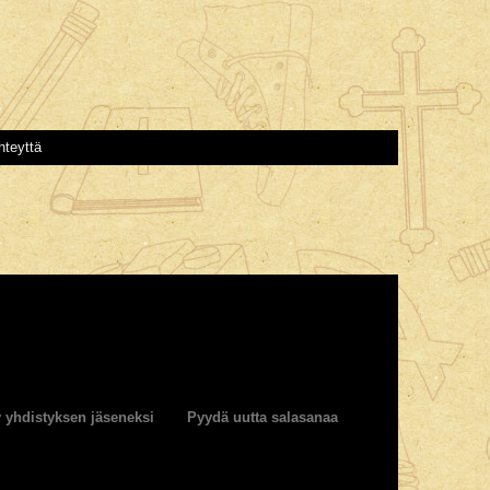
hteyttä
y yhdistyksen jäseneksi
Pyydä uutta salasanaa