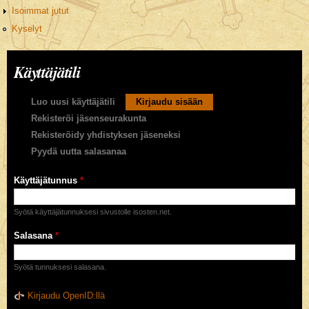
Isoimmat jutut
Kyselyt
Käyttäjätili
Ensisijaiset välilehdet
Luo uusi käyttäjätili
Kirjaudu sisään
(aktiivinen välilehti)
Rekisteröi jäsenseurakunta
Rekisteröidy yhdistyksen jäseneksi
Pyydä uutta salasanaa
Käyttäjätunnus
*
Syötä käyttäjätunnuksesi sivustolle isosten.net.
Salasana
*
Syötä tunnuksesi salasana.
Kirjaudu OpenID:llä