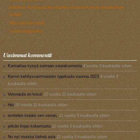
Kesäkuu: Kiinnostaisiko isostelu muun kuin oman seurakunnan
leirillä?
Messubiisien sanat
Isonen englanniksi
Uusimmat kommentit
Kannattaa kysyä suoraan seurakunnasta
4 vuotta 3 kuukautta sitten
Kemin kehitysvammaisten rippikoulu vuonna 2023
4 vuotta 3
kuukautta sitten
Vetonaula on kova!
10 vuotta 11 kuukautta sitten
Hei
10 vuotta 11 kuukautta sitten
esittelen itseäni sen verran,
11 vuotta 5 kuukautta sitten
pitkän linjan kokemusta
11 vuotta 5 kuukautta sitten
No nyt muistui tärkeä asia
11 vuotta 5 kuukautta sitten