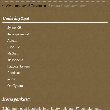
Aivan mahtavaa! Tervetuloa
11 vuotta 6 kuukautta sitten
Uudet käyttäjät
Jylinen09
itunesperennial
Aatu...
Alisa_123
Mr.Sisu
skillspaella
kaapo.siltaniemi
Pandolotli
jenny
OonTyham
Isosia pankissa
Tähän mennessä isospankkiin on jätetty kaikkiaan 27 isoshakemusta.