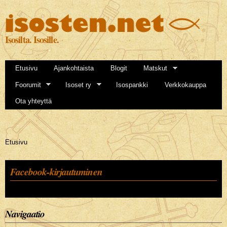
Hyppää
pääsisältöön
Isosilta. Isosille.
Etusivu
Ajankohtaista
Blogit
Matskut
Foorumit
Isoset ry
Isospankki
Verkkokauppa
Ota yhteyttä
Olet täällä
Etusivu
Facebook-kirjautuminen
Navigaatio