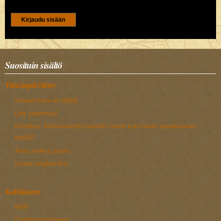
CAPTCHA
Tällä kysymyksellä varmistetaan ettet ole robotti.
5+3
Suosituin sisältö
Tämänpäiväiset:
Isosetti-kisa on täällä!
Liity jäseneksi!
Kesäkuu: Kiinnostaisiko isostelu muun kuin oman seurakunnan
leirillä?
Aina unohtuu jotain...
Isonen englanniksi
Kaikkiaan:
MNF
Esittäytymiskierros