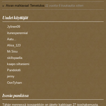
Aivan mahtavaa! Tervetuloa
11 vuotta 6 kuukautta sitten
Uudet käyttäjät
Jylinen09
itunesperennial
Aatu...
Alisa_123
Mr.Sisu
skillspaella
kaapo.siltaniemi
Pandolotli
jenny
OonTyham
Isosia pankissa
Tähän mennessä isospankkiin on jätetty kaikkiaan 27 isoshakemusta.