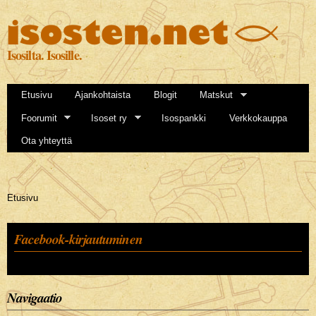
Hyppää
pääsisältöön
Isosilta. Isosille.
Etusivu
Ajankohtaista
Blogit
Matskut
Foorumit
Isoset ry
Isospankki
Verkkokauppa
Ota yhteyttä
Olet täällä
Etusivu
Facebook-kirjautuminen
Navigaatio