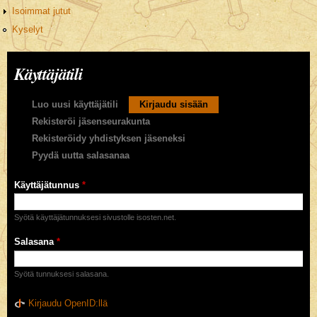
Isoimmat jutut
Kyselyt
Käyttäjätili
Ensisijaiset välilehdet
Luo uusi käyttäjätili
Kirjaudu sisään
(aktiivinen välilehti)
Rekisteröi jäsenseurakunta
Rekisteröidy yhdistyksen jäseneksi
Pyydä uutta salasanaa
Käyttäjätunnus
*
Syötä käyttäjätunnuksesi sivustolle isosten.net.
Salasana
*
Syötä tunnuksesi salasana.
Kirjaudu OpenID:llä