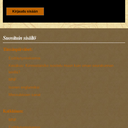
CAPTCHA
Tällä kysymyksellä varmistetaan ettet ole robotti.
5+3
Suosituin sisältö
Tämänpäiväiset:
Esittäytymiskierros
Kesäkuu: Kiinnostaisiko isostelu muun kuin oman seurakunnan
leirillä?
MNF
Isonen englanniksi
Messubiisien sanat
Kaikkiaan:
MNF
Esittäytymiskierros