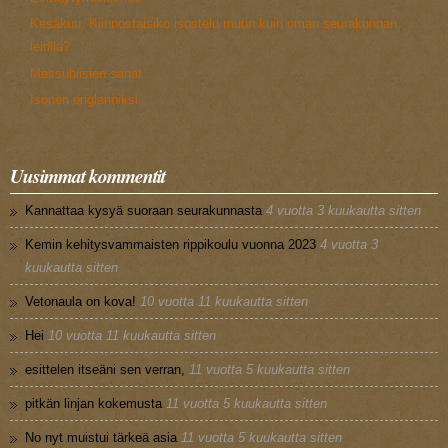
Kesäkuu: Kiinnostaisiko isostelu muun kuin oman seurakunnan
leirillä?
Messubiisien sanat
Isonen englanniksi
Uusimmat kommentit
Kannattaa kysyä suoraan seurakunnasta
4 vuotta 3 kuukautta sitten
Kemin kehitysvammaisten rippikoulu vuonna 2023
4 vuotta 3
kuukautta sitten
Vetonaula on kova!
10 vuotta 11 kuukautta sitten
Hei
10 vuotta 11 kuukautta sitten
esittelen itseäni sen verran,
11 vuotta 5 kuukautta sitten
pitkän linjan kokemusta
11 vuotta 5 kuukautta sitten
No nyt muistui tärkeä asia
11 vuotta 5 kuukautta sitten