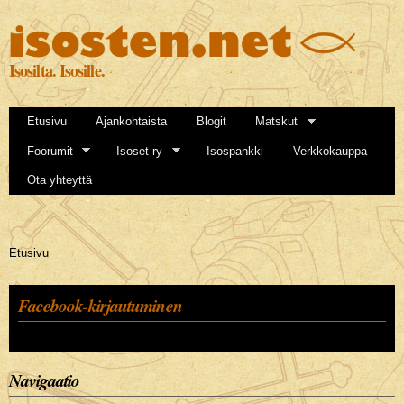
Hyppää
pääsisältöön
Isosilta. Isosille.
Etusivu
Ajankohtaista
Blogit
Matskut
Foorumit
Isoset ry
Isospankki
Verkkokauppa
Ota yhteyttä
Olet täällä
Etusivu
Facebook-kirjautuminen
Navigaatio