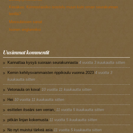
Kesäkuu: Kiinnostaisiko isostelu muun kuin oman seurakunnan
leirillä?
Messubiisien sanat
Isonen englanniksi
Uusimmat kommentit
Kannattaa kysyä suoraan seurakunnasta
4 vuotta 3 kuukautta sitten
Kemin kehitysvammaisten rippikoulu vuonna 2023
4 vuotta 3
kuukautta sitten
Vetonaula on kova!
10 vuotta 11 kuukautta sitten
Hei
10 vuotta 11 kuukautta sitten
esittelen itseäni sen verran,
11 vuotta 5 kuukautta sitten
pitkän linjan kokemusta
11 vuotta 5 kuukautta sitten
No nyt muistui tärkeä asia
11 vuotta 5 kuukautta sitten