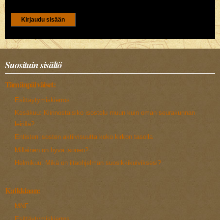
CAPTCHA
Tällä kysymyksellä varmistetaan ettet ole robotti.
5+3
Suosituin sisältö
Tämänpäiväiset:
Esittäytymiskierros
Kesäkuu: Kiinnostaisiko isostelu muun kuin oman seurakunnan
leirillä?
Entisten isosten aktiivisuutta koko kirkon tasolla
Millainen on hyvä isonen?
Helmikuu: Mikä on iltaohjelman suosikkikuiviksesi?
Kaikkiaan:
MNF
Esittäytymiskierros