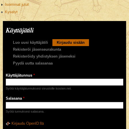
Isoimmat jutut
Kyselyt
Käyttäjätili
Ensisijaiset välilehdet
Luo uusi käyttäjätili
Kirjaudu sisään
(aktiivinen välilehti)
Rekisteröi jäsenseurakunta
Rekisteröidy yhdistyksen jäseneksi
Pyydä uutta salasanaa
Käyttäjätunnus
*
Syötä käyttäjätunnuksesi sivustolle isosten.net.
Salasana
*
Syötä tunnuksesi salasana.
Kirjaudu OpenID:llä