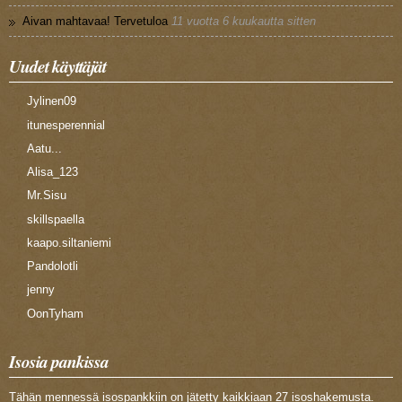
Aivan mahtavaa! Tervetuloa
11 vuotta 6 kuukautta sitten
Uudet käyttäjät
Jylinen09
itunesperennial
Aatu...
Alisa_123
Mr.Sisu
skillspaella
kaapo.siltaniemi
Pandolotli
jenny
OonTyham
Isosia pankissa
Tähän mennessä isospankkiin on jätetty kaikkiaan 27 isoshakemusta.