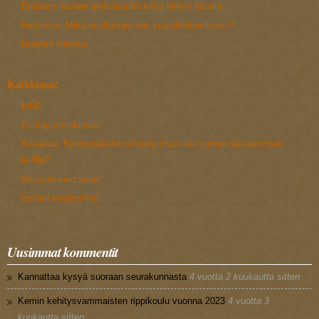
Entisten isosten aktiivisuutta koko kirkon tasolla
Helmikuu: Mikä on iltaohjelman suosikkikuiviksesi?
Nuorten Keskus
Kaikkiaan:
MNF
Esittäytymiskierros
Kesäkuu: Kiinnostaisiko isostelu muun kuin oman seurakunnan
leirillä?
Messubiisien sanat
Isonen englanniksi
Uusimmat kommentit
Kannattaa kysyä suoraan seurakunnasta
4 vuotta 2 kuukautta sitten
Kemin kehitysvammaisten rippikoulu vuonna 2023
4 vuotta 3
kuukautta sitten