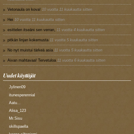
Vetonaula on kova!
10 vuotta 11 kuukautta sitten
Hei
10 vuotta 11 kuukautta sitten
esittelen itseäni sen verran,
11 vuotta 4 kuukautta sitten
pitkän linjan kokemusta
11 vuotta 5 kuukautta sitten
No nyt muistui tärkeä asia
11 vuotta 5 kuukautta sitten
Aivan mahtavaa! Tervetuloa
11 vuotta 6 kuukautta sitten
Uudet käyttäjät
Jylinen09
itunesperennial
Aatu...
Alisa_123
Mr.Sisu
skillspaella