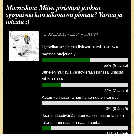
Marraskuu: Miten piristäisit jonkun
syyspäivää kun ulkona on pimeää? Vastaa ja
toteuta ;)
Ti, 05/11/2013 - 12:34 --
Jussi24
Hymyilen ja vilkutan iloisesti autoilijalle joka
päästää suojatien yli.
56% (5 ääntä)
Juttelen mukavia ventovieraan kanssa junassa
tai bussissa.
22% (2 ääntä)
Autan vanhusta tämän kantamusten kanssa.
0% (0 ääntä)
Jaan sadepäivänä sateenvarjoni jonkun kanssa
joka on menossa samaan suuntaan.
11% (1 ääni)