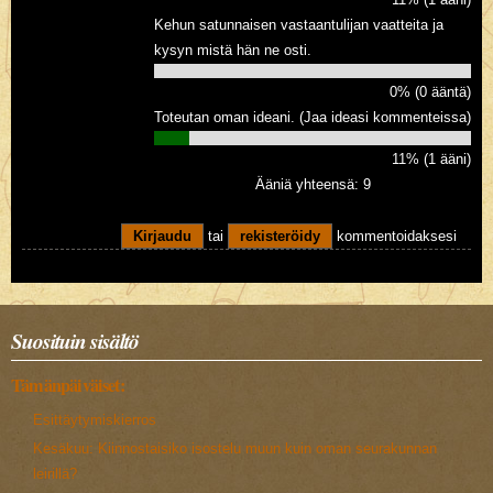
Kehun satunnaisen vastaantulijan vaatteita ja
kysyn mistä hän ne osti.
0% (0 ääntä)
Toteutan oman ideani. (Jaa ideasi kommenteissa)
11% (1 ääni)
Ääniä yhteensä: 9
Kirjaudu
tai
rekisteröidy
kommentoidaksesi
Suosituin sisältö
Tämänpäiväiset:
Esittäytymiskierros
Kesäkuu: Kiinnostaisiko isostelu muun kuin oman seurakunnan
leirillä?