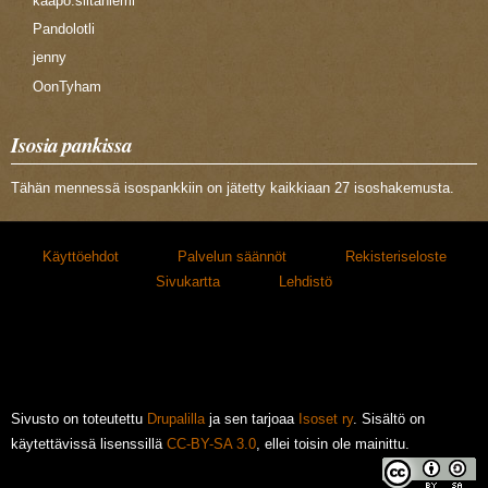
kaapo.siltaniemi
Pandolotli
jenny
OonTyham
Isosia pankissa
Tähän mennessä isospankkiin on jätetty kaikkiaan 27 isoshakemusta.
Käyttöehdot
Palvelun säännöt
Rekisteriseloste
Sivukartta
Lehdistö
Sivusto on toteutettu
Drupalilla
ja sen tarjoaa
Isoset ry
. Sisältö on
käytettävissä lisenssillä
CC-BY-SA 3.0
, ellei toisin ole mainittu.