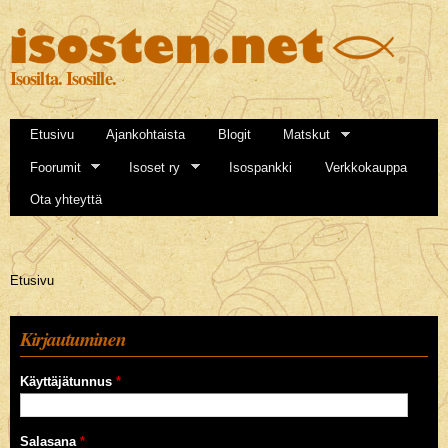
Hyppää
pääsisältöön
Isosilta. Isosille.
Etusivu
Ajankohtaista
Blogit
Matskut
Foorumit
Isoset ry
Isospankki
Verkkokauppa
Ota yhteyttä
Olet täällä
Etusivu
Kirjautuminen
Käyttäjätunnus
*
Salasana
*