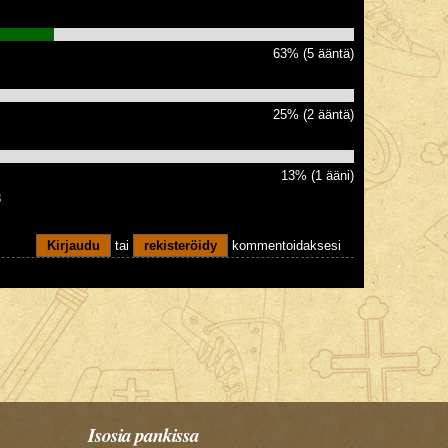
63% (5 ääntä)
25% (2 ääntä)
13% (1 ääni)
8
Kirjaudu
tai
rekisteröidy
kommentoidaksesi
Isosia pankissa