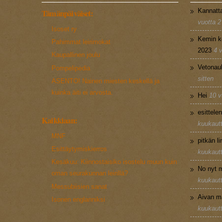
Kannatt
Tämänpäiväiset:
vuotta 2
Isoset ry
Kemin k
Pahimmat leirimokat
2023
4 
Kaupallinen joulu
Vetonau
Pompelipedia
sitten
ASENTO! Nainen miesten keskellä ja
kuinka äiti ei arvosta.
Hei
10 v
esittele
Kaikkiaan:
kuukautt
MNF
pitkän l
Esittäytymiskierros
kuukautt
Kesäkuu: Kiinnostaisiko isostelu muun kuin
No nyt m
oman seurakunnan leirillä?
kuukautt
Messubiisien sanat
Aivan m
Isonen englanniksi
kuukautt