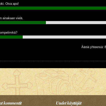
oki. Oiva apu!
n ainakaan vielä.
ompelimikä?
Ääniä yhteensä: 
t kommentit
Uudet käyttäjät