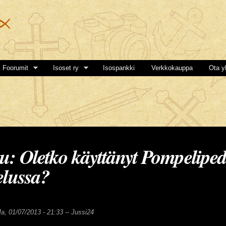
Hyppää
pääsisältöön
Foorumit
Isoset ry
Isospankki
Verkkokauppa
Ota y
: Oletko käyttänyt Pompeliped
elussa?
a, 01/07/2013 - 21:33 --
Jussi24