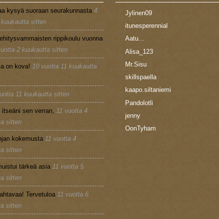
aa kysyä suoraan seurakunnasta
4
Jylinen09
 kuukautta sitten
itunesperennial
ehitysvammaisten rippikoulu vuonna
Aatu...
vuotta 2 kuukautta sitten
Alisa_123
Mr.Sisu
la on kova!
10 vuotta 11 kuukautta
skillspaella
kaapo.siltaniemi
uotta 11 kuukautta sitten
Pandolotli
n itseäni sen verran,
11 vuotta 4
jenny
a sitten
OonTyham
injan kokemusta
11 vuotta 4
a sitten
uistui tärkeä asia
11 vuotta 5
a sitten
ahtavaa! Tervetuloa
11 vuotta 6
a sitten