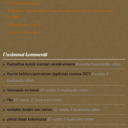
Esittäytymiskierros
Kesäkuu: Kiinnostaisiko isostelu muun kuin oman seurakunnan
leirillä?
Messubiisien sanat
Isonen englanniksi
Uusimmat kommentit
Kannattaa kysyä suoraan seurakunnasta
4 vuotta 3 kuukautta sitten
Kemin kehitysvammaisten rippikoulu vuonna 2023
4 vuotta 3
kuukautta sitten
Vetonaula on kova!
10 vuotta 11 kuukautta sitten
Hei
10 vuotta 11 kuukautta sitten
esittelen itseäni sen verran,
11 vuotta 5 kuukautta sitten
pitkän linjan kokemusta
11 vuotta 5 kuukautta sitten