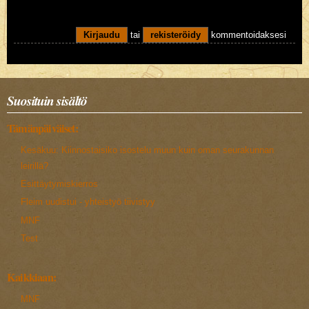
Kirjaudu
tai
rekisteröidy
kommentoidaksesi
Suosituin sisältö
Tämänpäiväiset:
Kesäkuu: Kiinnostaisiko isostelu muun kuin oman seurakunnan
leirillä?
Esittäytymiskierros
Fleim uudistui - yhteistyö tiivistyy
MNF
Test
Kaikkiaan:
MNF