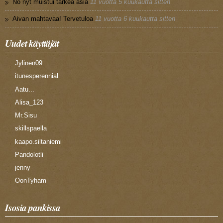
No nyt muistui tärkeä asia
11 vuotta 5 kuukautta sitten
Aivan mahtavaa! Tervetuloa
11 vuotta 6 kuukautta sitten
Uudet käyttäjät
Jylinen09
itunesperennial
Aatu...
Alisa_123
Mr.Sisu
skillspaella
kaapo.siltaniemi
Pandolotli
jenny
OonTyham
Isosia pankissa