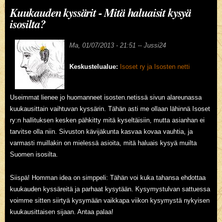
Kuukauden kyssärit - Mitä haluaisit kysyä
isosilta?
Ma, 01/07/2013 - 21:51 --
Jussi24
Keskustelualue:
Isoset ry ja Isosten netti
Useimmat lienee jo huomanneet isosten.netissä sivun alareunassa
kuukausittain vaihtuvan kyssärin. Tähän asti me ollaan lähinnä Isoset
ry:n hallituksen kesken pähkitty mitä kyseltäisiin, mutta asianhan ei
tarvitse olla niin. Sivuston kävijäkunta kasvaa kovaa vauhtia, ja
varmasti muillakin on mielessä asioita, mitä haluais kysyä muilta
Suomen isosilta.
Siispä! Homman idea on simppeli: Tähän voi kuka tahansa ehdottaa
kuukauden kyssäreitä ja parhaat kysytään. Kysymystulvan sattuessa
voimme sitten siirtyä kysymään vaikkapa viikon kysymystä nykyisen
kuukausittaisen sijaan. Antaa palaa!