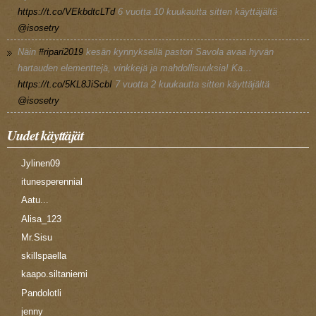
https://t.co/VEkbdtcLTd
6 vuotta 10 kuukautta
sitten käyttäjältä
@isosetry
Näin
#ripari2019
kesän kynnyksellä pastori Savola avaa hyvän
hartauden elementtejä, vinkkejä ja mahdollisuuksia! Ka…
https://t.co/5KL8JiScbI
7 vuotta 2 kuukautta
sitten käyttäjältä
@isosetry
Uudet käyttäjät
Jylinen09
itunesperennial
Aatu...
Alisa_123
Mr.Sisu
skillspaella
kaapo.siltaniemi
Pandolotli
jenny