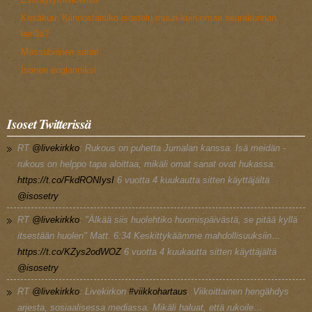
Kesäkuu: Kiinnostaisiko isostelu muun kuin oman seurakunnan
leirillä?
Messubiisien sanat
Isonen englanniksi
Isoset Twitterissä
RT
@livekirkko
: Rukous on puhetta Jumalan kanssa. Isä meidän -
rukous on helppo tapa aloittaa, mikäli omat sanat ovat hukassa.
https://t.co/FkdRONIysI
6 vuotta 4 kuukautta
sitten käyttäjältä
@isosetry
RT
@livekirkko
: "Älkää siis huolehtiko huomispäivästä, se pitää kyllä
itsestään huolen" Matt. 6:34 Keskittykäämme mahdollisuuksiin…
https://t.co/KZys2odWOZ
6 vuotta 4 kuukautta
sitten käyttäjältä
@isosetry
RT
@livekirkko
: Livekirkon
#viikkohartaus
. Viikoittainen hengähdys
arjesta, sosiaalisessa mediassa. Mikäli haluat, että rukoile…