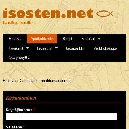
Hyppää
pääsisältöön
Isosilta. Isosille.
Etusivu
Ajankohtaista
Blogit
Matskut
Foorumit
Isoset ry
Isospankki
Verkkokauppa
Ota yhteyttä
Olet täällä
Etusivu
»
Calendar
»
Tapahtumakalenteri
Kirjautuminen
Käyttäjätunnus
*
Salasana
*