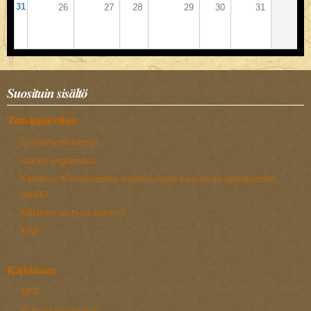
31
26
27
28
29
30
31
1
Suosituin sisältö
Tämänpäiväiset:
Esittäytymiskierros
Isonen englanniksi
Kesäkuu: Kiinnostaisiko isostelu muun kuin oman seurakunnan
leirillä?
Millainen on hyvä isonen?
MNF
Kaikkiaan:
MNF
Esittäytymiskierros