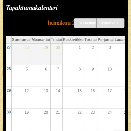
Tapahtumakalenteri
heinäkuu 2026
« Edellinen
Seuraava »
Sunnuntai
Maanantai
Tiistai
Keskiviikko
Torstai
Perjantai
Lauantai
27
28
29
30
1
2
3
4
28
5
6
7
8
9
10
11
29
12
13
14
15
16
17
18
30
19
20
21
22
23
24
25