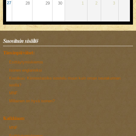
27
28
29
30
1
2
3
4
Suosituin sisältö
Tämänpäiväiset:
Esittäytymiskierros
Isonen englanniksi
Kesäkuu: Kiinnostaisiko isostelu muun kuin oman seurakunnan
leirillä?
MNF
Millainen on hyvä isonen?
Kaikkiaan:
MNF
Esittäytymiskierros