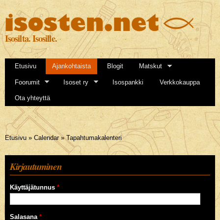
Hyppää
pääsisältöön
Isosilta. Isosille.
Etusivu
Ajankohtaista
Blogit
Matskut
Foorumit
Isoset ry
Isospankki
Verkkokauppa
Ota yhteyttä
Olet täällä
Etusivu
»
Calendar
»
Tapahtumakalenteri
Kirjautuminen
Käyttäjätunnus
*
Salasana
*