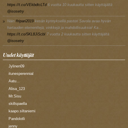
https://t.co/VEkbdtcLTd
6 vuotta 10 kuukautta
sitten käyttäjältä
@isosetry
Näin
#ripari2019
kesän kynnyksellä pastori Savola avaa hyvän
hartauden elementtejä, vinkkejä ja mahdollisuuksia! Ka…
https://t.co/5KL8JiScbI
7 vuotta 2 kuukautta
sitten käyttäjältä
@isosetry
Uudet käyttäjät
Jylinen09
itunesperennial
Aatu...
Alisa_123
Mr.Sisu
skillspaella
kaapo.siltaniemi
Pandolotli
jenny