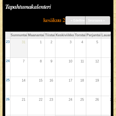
Tapahtumakalenteri
kesäkuu 2026
« Edellinen
Seuraava »
Sunnuntai
Maanantai
Tiistai
Keskiviikko
Torstai
Perjantai
Lauantai
23
31
1
2
3
4
5
6
24
7
8
9
10
11
12
13
25
14
15
16
17
18
19
20
26
21
22
23
24
25
26
27