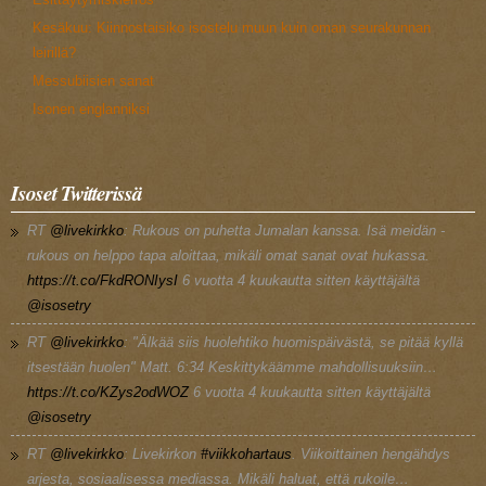
Kesäkuu: Kiinnostaisiko isostelu muun kuin oman seurakunnan
leirillä?
Messubiisien sanat
Isonen englanniksi
Isoset Twitterissä
RT
@livekirkko
: Rukous on puhetta Jumalan kanssa. Isä meidän -
rukous on helppo tapa aloittaa, mikäli omat sanat ovat hukassa.
https://t.co/FkdRONIysI
6 vuotta 4 kuukautta
sitten käyttäjältä
@isosetry
RT
@livekirkko
: "Älkää siis huolehtiko huomispäivästä, se pitää kyllä
itsestään huolen" Matt. 6:34 Keskittykäämme mahdollisuuksiin…
https://t.co/KZys2odWOZ
6 vuotta 4 kuukautta
sitten käyttäjältä
@isosetry
RT
@livekirkko
: Livekirkon
#viikkohartaus
. Viikoittainen hengähdys
arjesta, sosiaalisessa mediassa. Mikäli haluat, että rukoile…